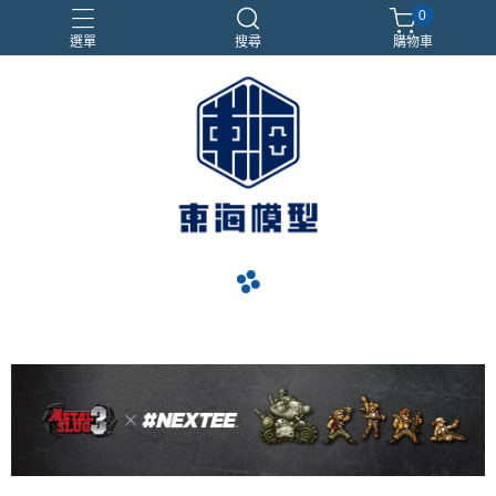
0
選單
搜尋
購物車
#NEXTEE
七龍珠
合金車
閃電霹靂車
電子雞/塔麻可吉/塔麻歌子
navigate_before
navigate_next