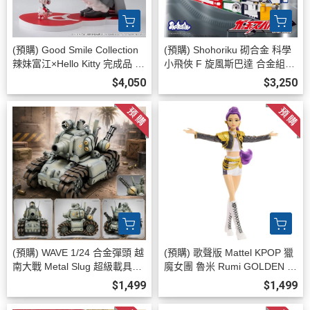
(預購) Good Smile Collection
(預購) Shohoriku 砌合金 科學
辣妹富江×Hello Kitty 完成品 20
小飛俠 F 旋風斯巴達 合金組裝
260908
模型 附有合金/磁石零件 20260
$4,050
$3,250
817
(預購) WAVE 1/24 合金彈頭 越
(預購) 歌聲版 Mattel KPOP 獵
南大戰 Metal Slug 超級載具00
魔女團 魯米 Rumi GOLDEN 打
1型 SV-001/I 組裝模型 202608
歌服 無武器 可動完成品 20260
$1,499
$1,499
20
715