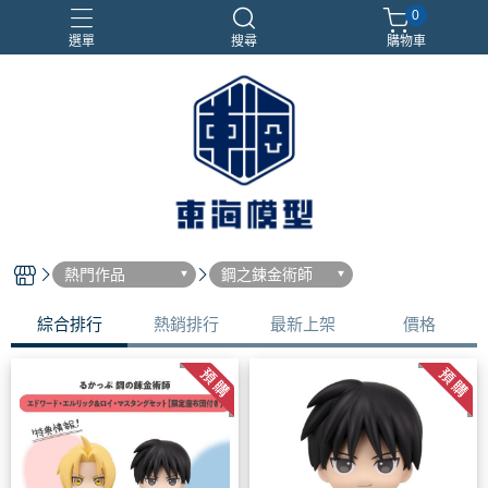
0
選單
搜尋
購物車
#NEXTEE
七龍珠
合金車
閃電霹靂車
電子雞/塔麻可吉/塔麻歌子
熱門作品
鋼之鍊金術師
綜合排行
熱銷排行
最新上架
價格