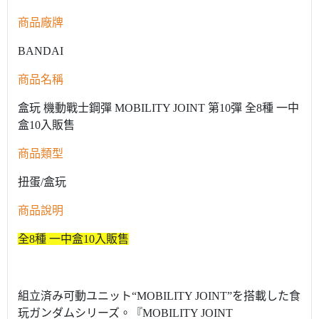
商品廠牌
BANDAI
商品名稱
盒玩 機動戰士鋼彈 MOBILITY JOINT 第10彈 全8種 一中
盒10入販售
商品類型
扭蛋/盒玩
商品說明
全8種 一中盒10入販售
組立済み可動ユニット“MOBILITY JOINT”を搭載した食
玩ガンダムシリーズ。『MOBILITY JOINT