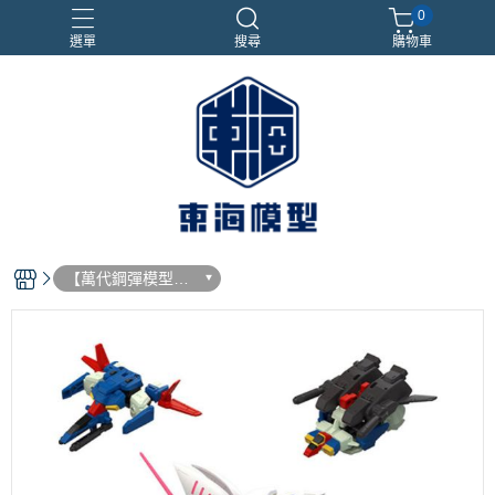
0
選單
搜尋
購物車
#NEXTEE
七龍珠
合金車
閃電霹靂車
電子雞/塔麻可吉/塔麻歌子
【萬代鋼彈模型等
級/組裝模型】