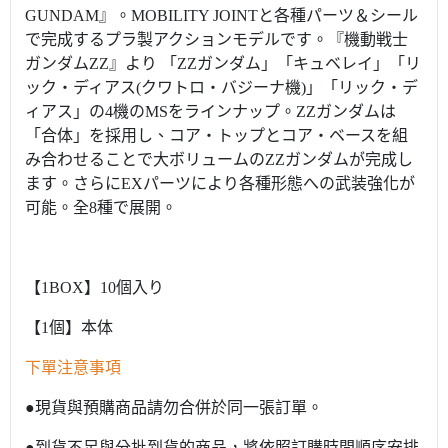
GUNDAM』。MOBILITY JOINTと各種パーツ＆シール
で完成するプラ製アクションモデルです。『機動戦士
ガンダムΖΖ』より 「ZZガンダム」「キュベレイ」「リ
ック・ディアス(クワトロ・バジーナ機)」「リック・デ
ィアス」の4機のMSをラインナップ。ZZガンダムは
「合体」を採用し、コア・トップとコア・ベースを組
み合わせることで大ボリュームのZZガンダムが完成し
ます。さらにEXパーツにより各種形態への武装強化が
可能。全8種で展開。
【1BOX】10個入り
【1個】本体
下單注意事項
●現貨與預購商品請勿合併於同一張訂單。
●到貨不足與分批到貨的商品，將依照訂購時間順序安排