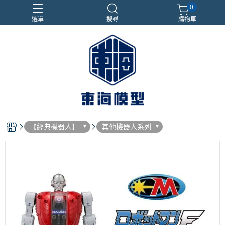
0
選單
搜尋
購物車
#NEXTEE
七龍珠
合金車
閃電霹靂車
電子雞/塔麻可吉/塔麻歌子
【經典機器人】
其他機器人系列