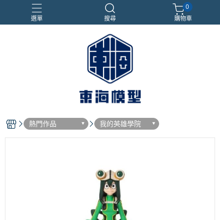
0
選單
搜尋
購物車
#NEXTEE
七龍珠
合金車
閃電霹靂車
電子雞/塔麻可吉/塔麻歌子
熱門作品
我的英雄學院