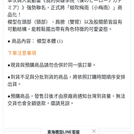
本次與人氣動畫《我的英雄學院（僕のヒーローアカデ
ミア）》強勢聯名，正式將「蛙吹梅雨（小梅雨）」商
品化！
模型在頭部（頸部）、肩膀（雙臂）以及股關節皆設有
可動結構，能輕鬆擺出帶有角色特徵的可愛姿態。
● 商品內容： 模型本體 (1)
下單注意事項
●現貨與預購商品請勿合併於同一張訂單。
●到貨不足與分批到貨的商品，將依照訂購時間順序安排
出貨。
●預購商品，發售日後才由原廠商通知台灣到貨量，無法
交貨也會全額退款，還請見諒。
東海模型LINE客服