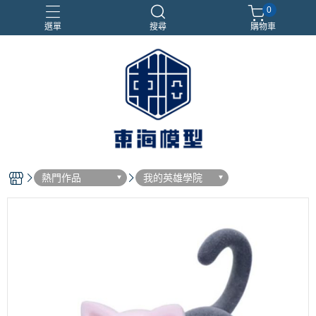
0
選單
搜尋
購物車
#NEXTEE
七龍珠
合金車
閃電霹靂車
電子雞/塔麻可吉/塔麻歌子
熱門作品
我的英雄學院