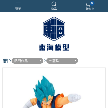
0
選單
搜尋
購物車
#NEXTEE
七龍珠
合金車
閃電霹靂車
電子雞/塔麻可吉/塔麻歌子
熱門作品
七龍珠