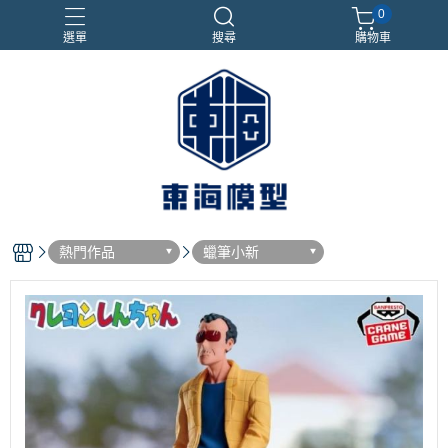
0
選單
搜尋
購物車
#NEXTEE
七龍珠
合金車
閃電霹靂車
電子雞/塔麻可吉/塔麻歌子
熱門作品
蠟筆小新