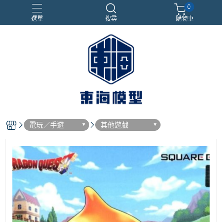
0
選單
搜尋
購物車
#NEXTEE
七龍珠
合金車
閃電霹靂車
電子雞/塔麻可吉/塔麻歌子
電玩／手遊
其他遊戲