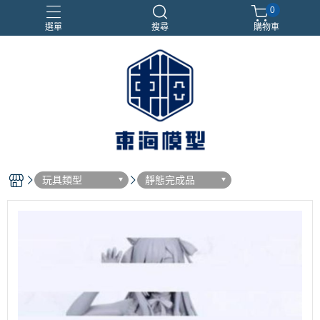
0
選單
搜尋
購物車
#NEXTEE
七龍珠
合金車
閃電霹靂車
電子雞/塔麻可吉/塔麻歌子
玩具類型
靜態完成品