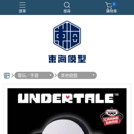
0
選單
搜尋
購物車
#NEXTEE
七龍珠
合金車
閃電霹靂車
電子雞/塔麻可吉/塔麻歌子
電玩／手遊
其他遊戲