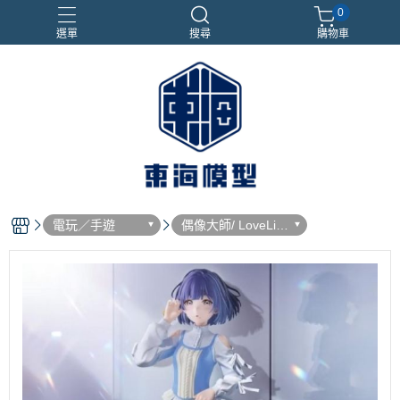
0
選單
搜尋
購物車
#NEXTEE
七龍珠
合金車
閃電霹靂車
電子雞/塔麻可吉/塔麻歌子
電玩／手遊
偶像大師/ LoveLiv
e! / IDOLiSH7 / Ba
nG Dream!