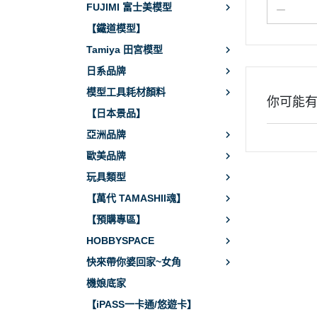
FUJIMI 富士美模型
【鐵道模型】
Tamiya 田宮模型
日系品牌
模型工具耗材顏料
你可能
【日本景品】
亞洲品牌
歐美品牌
玩具類型
【萬代 TAMASHII魂】
【預購專區】
HOBBYSPACE
快來帶你婆回家~女角
機娘底家
【iPASS一卡通/悠遊卡】