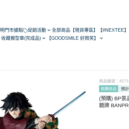
明
門市據點
促銷活動
全部商品
【現貨專區】
【#NEXTEE】
】
收藏模型車(完成品)
【GOODSMILE 好微笑】
NexTee × Metal Slug 3
閃電霹靂車
64模型車預購202505
Figma
KONEKO
do House
MODEROID
ARMS
R
POP UP PARADE
あるある
黏土人/黏土娃
翻轉模玩
商品編號：
4573
Max Factory
預購商品
預計
Legendary系列
CHITOCERIUM
(預購) BP景
PIXEL ADVENTURE
鏡牌 BANPRE
PVC
NEXT系列
HELLO! GOOD SMILE
其他系列
THE合體