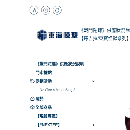
《戰鬥陀螺》供應狀況說
【哥吉拉/東寶怪獸系列
1/
Kai
《戰鬥陀螺》供應狀況說明
BB
門市據點
促銷活動
NexTee × Metal Slug 3
關於
全部商品
【現貨專區】
【#NEXTEE】