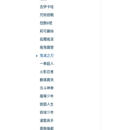
吉伊卡哇
咒術迴戰
怪獸8號
莉可麗絲
孤獨搖滾
搖曳露營
鬼滅之刃
一拳超人
火影忍者
數碼寶貝
北斗神拳
魔導少年
遊戲人生
排球少年
灌籃高手
異獸魔都