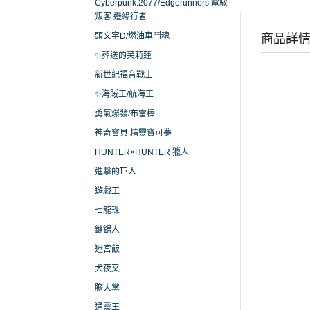
Cyberpunk:2077/Edgerunners 電馭
叛客:邊緣行者
頭文字D/燃油車鬥魂
商品詳
✨葬送的芙莉蓮
新世紀福音戰士
✨海賊王/航海王
勇氣爆發/布雷棒
神奇寶貝 精靈寶可夢
HUNTER×HUNTER 獵人
進擊的巨人
遊戲王
七龍珠
鏈鋸人
迷宮飯
犬夜叉
膽大黨
通靈王