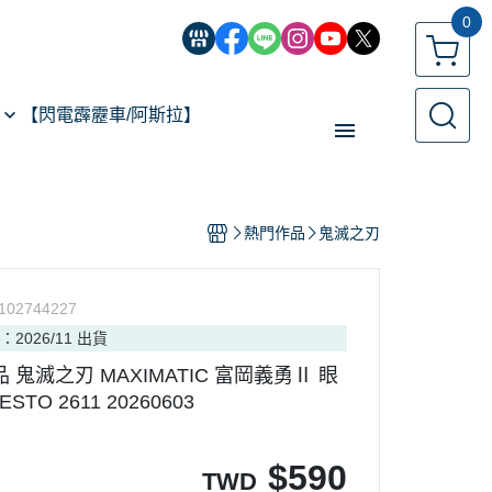
0
【閃電霹靂車/阿斯拉】
【經典機器人】
熱門作品
鬼滅之刃
【遙控模型】
玩具類型
102744227
【預購專區】
：2026/11 出貨
反詐騙指南
品 鬼滅之刃 MAXIMATIC 富岡義勇Ⅱ 眼
STO 2611 20260603
$
590
TWD