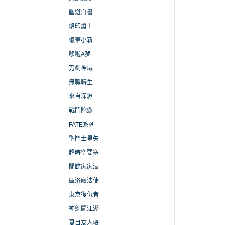
幽遊白書
烙印勇士
蠟筆小新
哆啦A夢
刀劍神域
無職轉生
來自深淵
戰鬥陀螺
FATE系列
聖鬥士星矢
超時空要塞
間諜家家酒
庫洛魔法使
東京復仇者
神劍闖江湖
夏目友人帳