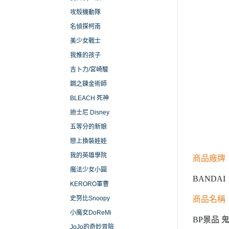
攻殼機動隊
名偵探柯南
美少女戰士
我推的孩子
吉卜力/宮崎駿
鋼之鍊金術師
BLEACH 死神
迪士尼 Disney
五等分的新娘
戀上換裝娃娃
我的英雄學院
商品廠牌
魔法少女小圓
BANDAI
KERORO軍曹
史努比Snoopy
商品名稱
小魔女DoReMi
BP景品 鬼
JoJo的奇妙冒險