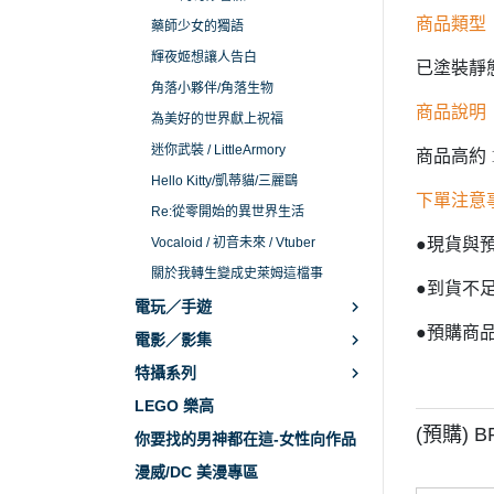
商品類型
藥師少女的獨語
輝夜姬想讓人告白
已塗裝靜
角落小夥伴/角落生物
商品說明
為美好的世界獻上祝福
迷你武裝 / LittleArmory
商品高約 
Hello Kitty/凱蒂貓/三麗鷗
下單注意
Re:從零開始的異世界生活
Vocaloid / 初音未來 / Vtuber
●現貨與
關於我轉生變成史萊姆這檔事
●到貨不
電玩／手遊
●預購商
電影／影集
特攝系列
LEGO 樂高
(預購) 
你要找的男神都在這-女性向作品
漫威/DC 美漫專區