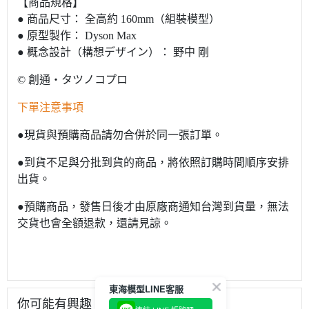
【商品規格】
● 商品尺寸： 全高約 160mm（組裝模型）
● 原型製作： Dyson Max
● 概念設計（構想デザイン）： 野中 剛
© 創通・タツノコプロ
下單注意事項
●現貨與預購商品請勿合併於同一張訂單。
●到貨不足與分批到貨的商品，將依照訂購時間順序安排
出貨。
●預購商品，發售日後才由原廠商通知台灣到貨量，無法
交貨也會全額退款，還請見諒。
東海模型LINE客服
你可能有興趣