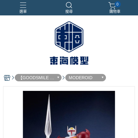
0
選單
搜尋
購物車
#NEXTEE
七龍珠
合金車
閃電霹靂車
電子雞/塔麻可吉/塔麻歌子
【GOODSMILE 好
MODEROID
微笑】