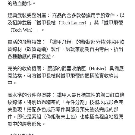
的熱血動作。
經典武裝完整附屬： 商品內含多款替換用手腕零件，以
及招牌武器「鐵甲長槍（Tech Lancer）」與「鐵甲飛鞭
（Tech Win）」。
靈活的飛鞭特效： 「鐵甲飛鞭」的鞭狀部分特別採用軟
質線材（軟質電纜）製作，讓玩家能夠自由彎曲、折出
各種動感的揮鞭姿態。
完美的收納機關： 腰部的武器收納匣（Holster）具備展
開結構，可將鐵甲長槍與鐵甲飛鞭的握柄確實收納其
中。
高水準的分件與塗裝： 鐵甲人最具標誌性的胸口紅白條
紋線條，特別透過精密的「零件分割」技術以成形色完
美重現！搭配多色成形零件與部分預先塗裝完成的部
件，即使是素組（僅組裝未上色）也能極高程度地還原
劇中的經典形象。