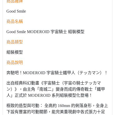
商品廠牌
Good Smile
商品名稱
Good Smile MODEROID 宇宙騎士 組裝模型
商品類型
組裝模型
商品說明
奔馳吧！MODEROID 宇宙騎士鐵甲人（テッカマン）！
出自經典科幻動畫《宇宙騎士（宇宙の騎士テッカマ
ン）》，由主角「南城二」變身而成的傳奇戰士「鐵甲
人」正式於 MODEROID 系列組裝模型化登場！
極致的造型與可動： 全高約 160mm 的俐落身形，全身上
下設有豐富的可動關節，能完美重現劇中各式張力十足