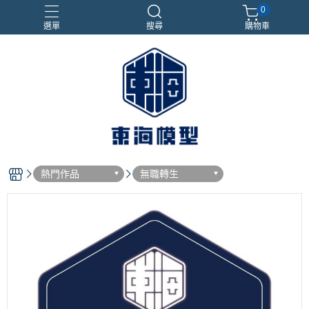
0
選單
搜尋
購物車
#NEXTEE
七龍珠
合金車
閃電霹靂車
電子雞/塔麻可吉/塔麻歌子
熱門作品
無職轉生