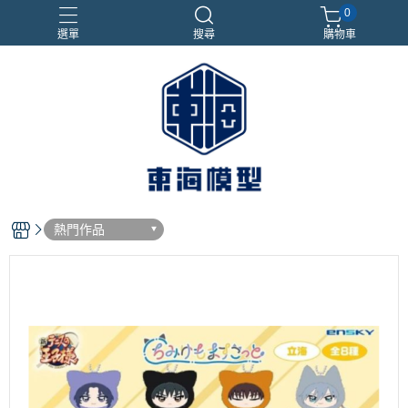
0
選單
搜尋
購物車
#NEXTEE
七龍珠
合金車
閃電霹靂車
電子雞/塔麻可吉/塔麻歌子
熱門作品