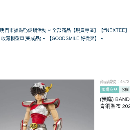
明
門市據點
促銷活動
全部商品
【現貨專區】
【#NEXTEE】
】
收藏模型車(完成品)
【GOODSMILE 好微笑】
NexTee × Metal Slug 3
閃電霹靂車
64模型車預購202505
Figma
KONEKO
do House
MODEROID
ARMS
R
POP UP PARADE
あるある
黏土人/黏土娃
翻轉模玩
商品編號：
4573
Max Factory
預購商品
預計
Legendary系列
CHITOCERIUM
(預購) BA
PIXEL ADVENTURE
青銅聖衣 202
PVC
NEXT系列
HELLO! GOOD SMILE
其他系列
THE合體