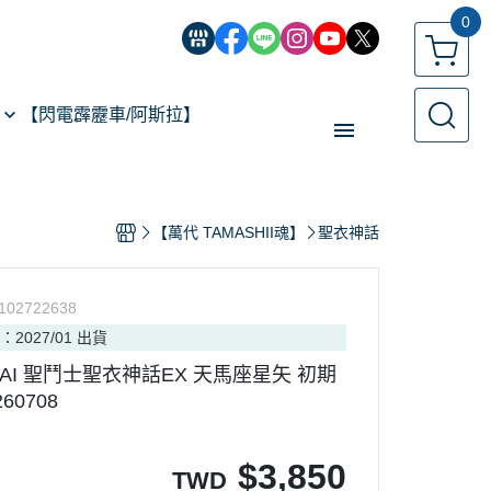
0
【閃電霹靂車/阿斯拉】
【經典機器人】
【萬代 TAMASHII魂】
聖衣神話
【遙控模型】
玩具類型
102722638
【預購專區】
：2027/01 出貨
反詐騙指南
NDAI 聖鬥士聖衣神話EX 天馬座星矢 初期
60708
$
3,850
TWD