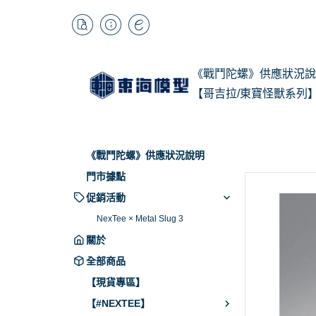
《戰鬥陀螺》供應狀況說
【哥吉拉/東寶怪獸系列
1/
Kai
《戰鬥陀螺》供應狀況說明
BB
門市據點
促銷活動
NexTee × Metal Slug 3
關於
全部商品
【現貨專區】
【#NEXTEE】