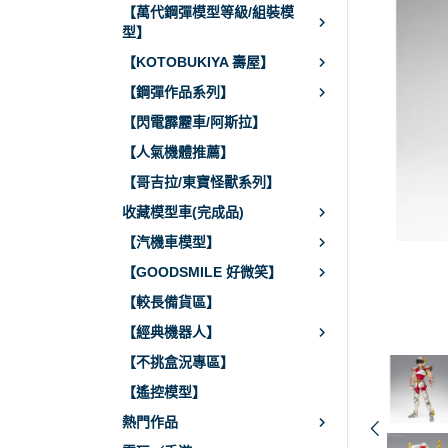
【萬代鋼彈模型等級/組裝模
型】
【KOTOBUKIYA 壽屋】
【鋼彈作品系列】
【閃電霹靂車/阿斯拉】
【人氣機體推薦】
【哥吉拉/東寶怪獸系列】
收藏模型車(完成品)
【汽機車模型】
【GOODSMILE 好微笑】
【較長備貨區】
【經典機器人】
【不挑盒況專區】
【遙控模型】
熱門作品