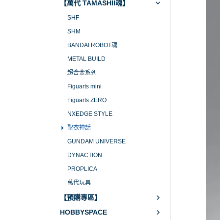
【萬代 TAMASHII魂】
SHF
SHM
BANDAI ROBOT魂
METAL BUILD
超合金系列
Figuarts mini
Figuarts ZERO
NXEDGE STYLE
聖衣神話
GUNDAM UNIVERSE
DYNACTION
PROPLICA
萬代玩具
【預購專區】
HOBBYSPACE