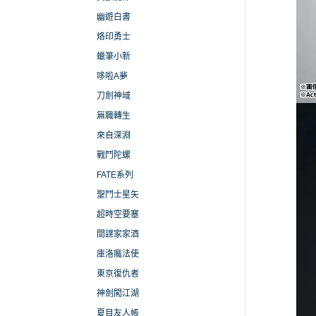
幽遊白書
烙印勇士
蠟筆小新
哆啦A夢
刀劍神域
無職轉生
來自深淵
戰鬥陀螺
FATE系列
聖鬥士星矢
超時空要塞
間諜家家酒
庫洛魔法使
東京復仇者
神劍闖江湖
夏目友人帳