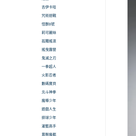
吉伊卡哇
咒術迴戰
怪獸8號
莉可麗絲
孤獨搖滾
搖曳露營
鬼滅之刃
一拳超人
火影忍者
數碼寶貝
北斗神拳
魔導少年
遊戲人生
排球少年
灌籃高手
異獸魔都