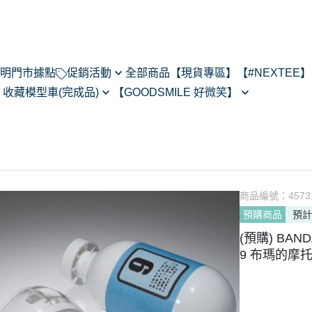
明
門市據點
促銷活動
全部商品
【現貨專區】
【#NEXTEE】
】
收藏模型車(完成品)
【GOODSMILE 好微笑】
NexTee × Metal Slug 3
閃電霹靂車
64模型車預購202505
Figma
KONEKO
do House
MODEROID
ARMS
R
POP UP PARADE
あるある
黏土人/黏土娃
翻轉模玩
商品編號：
4573
Max Factory
預購商品
預計
Legendary系列
CHITOCERIUM
(預購) BAN
PIXEL ADVENTURE
9 布瑪的摩托車
PVC
NEXT系列
HELLO! GOOD SMILE
其他系列
THE合體