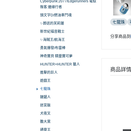
Cyberpunk:2077/Edgerunners 電馭
叛客:邊緣行者
頭文字D/燃油車鬥魂
七龍珠
✨葬送的芙莉蓮
新世紀福音戰士
分享商品到
✨海賊王/航海王
勇氣爆發/布雷棒
神奇寶貝 精靈寶可夢
HUNTER×HUNTER 獵人
商品詳
進擊的巨人
遊戲王
七龍珠
鏈鋸人
迷宮飯
犬夜叉
膽大黨
通靈王