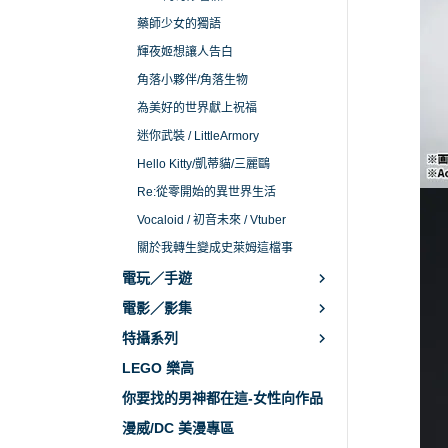
藥師少女的獨語
輝夜姬想讓人告白
角落小夥伴/角落生物
為美好的世界獻上祝福
迷你武裝 / LittleArmory
Hello Kitty/凱蒂貓/三麗鷗
Re:從零開始的異世界生活
Vocaloid / 初音未來 / Vtuber
關於我轉生變成史萊姆這檔事
電玩／手遊
電影／影集
特攝系列
LEGO 樂高
你要找的男神都在這-女性向作品
漫威/DC 美漫專區