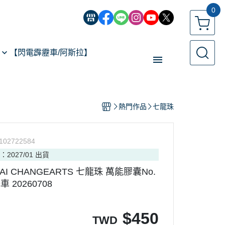
0
【閃電霹靂車/阿斯拉】
【經典機器人】
熱門作品
七龍珠
【遙控模型】
玩具類型
102722584
【預購專區】
：2027/01 出貨
反詐騙指南
DAI CHANGEARTS 七龍珠 萬能膠囊No.
 20260708
$
450
TWD