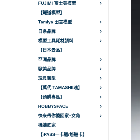
FUJIMI 富士美模型
【鐵道模型】
Tamiya 田宮模型
日系品牌
模型工具耗材顏料
【日本景品】
亞洲品牌
歐美品牌
玩具類型
【萬代 TAMASHII魂】
【預購專區】
HOBBYSPACE
快來帶你婆回家~女角
機娘底家
【iPASS一卡通/悠遊卡】