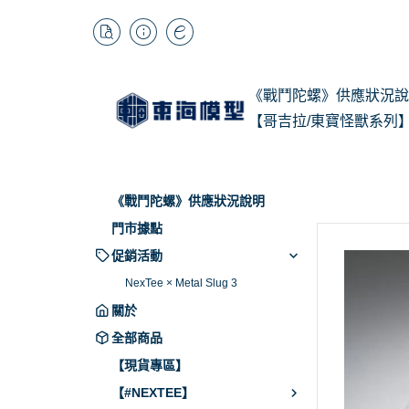
《戰鬥陀螺》供應狀況說
【哥吉拉/東寶怪獸系列
1/
Kai
《戰鬥陀螺》供應狀況說明
BB
門市據點
促銷活動
NexTee × Metal Slug 3
關於
全部商品
【現貨專區】
【#NEXTEE】