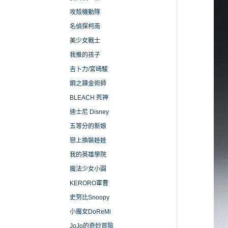
攻殼機動隊
名偵探柯南
美少女戰士
我推的孩子
吉卜力/宮崎駿
鋼之鍊金術師
BLEACH 死神
迪士尼 Disney
五等分的新娘
戀上換裝娃娃
我的英雄學院
魔法少女小圓
KERORO軍曹
史努比Snoopy
小魔女DoReMi
JoJo的奇妙冒險