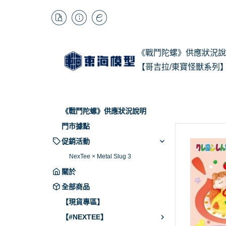
《戰鬥陀螺》供應狀況說
【哥吉拉/東寶怪獸系列
1/
Kai
《戰鬥陀螺》供應狀況說明
BB
門市據點
促銷活動
NexTee × Metal Slug 3
關於
全部商品
【現貨專區】
【#NEXTEE】