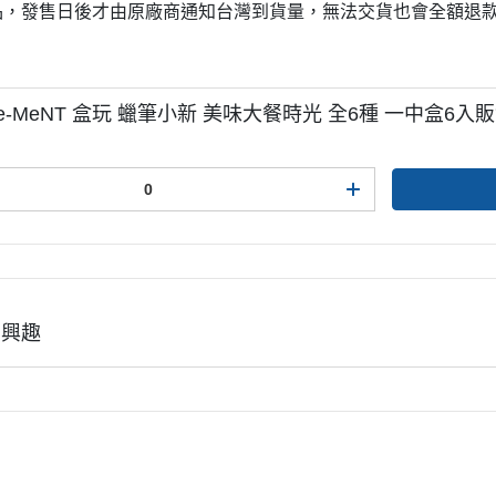
品，發售日後才由原廠商通知台灣到貨量，無法交貨也會全額退
Re-MeNT 盒玩 蠟筆小新 美味大餐時光 全6種 一中盒6入販售 
有興趣