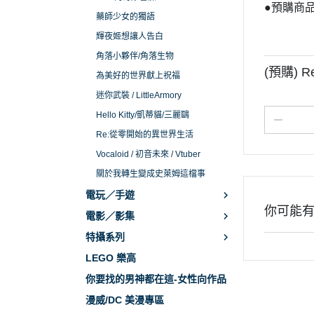
●預購商
藥師少女的獨語
輝夜姬想讓人告白
角落小夥伴/角落生物
(預購) 
為美好的世界獻上祝福
迷你武裝 / LittleArmory
Hello Kitty/凱蒂貓/三麗鷗
Re:從零開始的異世界生活
Vocaloid / 初音未來 / Vtuber
關於我轉生變成史萊姆這檔事
電玩／手遊
你可能
電影／影集
特攝系列
LEGO 樂高
你要找的男神都在這-女性向作品
漫威/DC 美漫專區