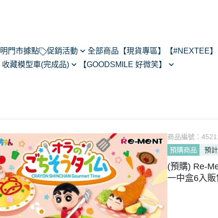
明
門市據點
促銷活動
全部商品
【現貨專區】
【#NEXTEE】
】
收藏模型車(完成品)
【GOODSMILE 好微笑】
NexTee × Metal Slug 3
閃電霹靂車
64模型車預購202505
Figma
KONEKO
do House
MODEROID
ARMS
R
POP UP PARADE
あるある
黏土人/黏土娃
翻轉模玩
商品編號：
4521
Max Factory
預購商品
預計
Legendary系列
CHITOCERIUM
(預購) Re
PIXEL ADVENTURE
一中盒6入販售 
PVC
NEXT系列
HELLO! GOOD SMILE
其他系列
THE合體