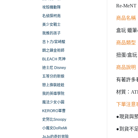
Re-MeNT
攻殼機動隊
名偵探柯南
商品名稱
美少女戰士
盒玩 蠟筆
我推的孩子
吉卜力/宮崎駿
商品類型
鋼之鍊金術師
扭蛋/盒玩
BLEACH 死神
商品說明
迪士尼 Disney
五等分的新娘
有著許多
戀上換裝娃娃
材質：ATB
我的英雄學院
魔法少女小圓
下單注意
KERORO軍曹
●現貨與
史努比Snoopy
小魔女DoReMi
●到貨不
JoJo的奇妙冒險