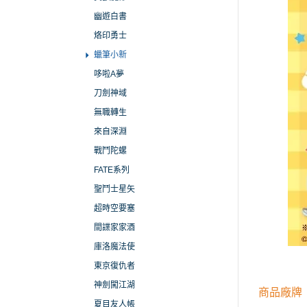
幽遊白書
烙印勇士
蠟筆小新
哆啦A夢
刀劍神域
無職轉生
來自深淵
戰鬥陀螺
FATE系列
聖鬥士星矢
超時空要塞
間諜家家酒
庫洛魔法使
東京復仇者
神劍闖江湖
商品廠牌
夏目友人帳