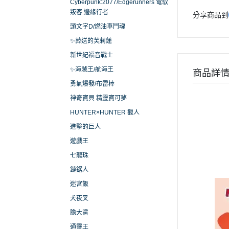
Cyberpunk:2077/Edgerunners 電馭
叛客:邊緣行者
分享商品到
頭文字D/燃油車鬥魂
✨葬送的芙莉蓮
新世紀福音戰士
✨海賊王/航海王
商品詳
勇氣爆發/布雷棒
神奇寶貝 精靈寶可夢
HUNTER×HUNTER 獵人
進擊的巨人
遊戲王
七龍珠
鏈鋸人
迷宮飯
犬夜叉
膽大黨
通靈王