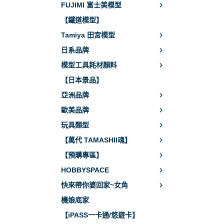
FUJIMI 富士美模型
【鐵道模型】
Tamiya 田宮模型
日系品牌
模型工具耗材顏料
【日本景品】
亞洲品牌
歐美品牌
玩具類型
【萬代 TAMASHII魂】
【預購專區】
HOBBYSPACE
快來帶你婆回家~女角
機娘底家
【iPASS一卡通/悠遊卡】