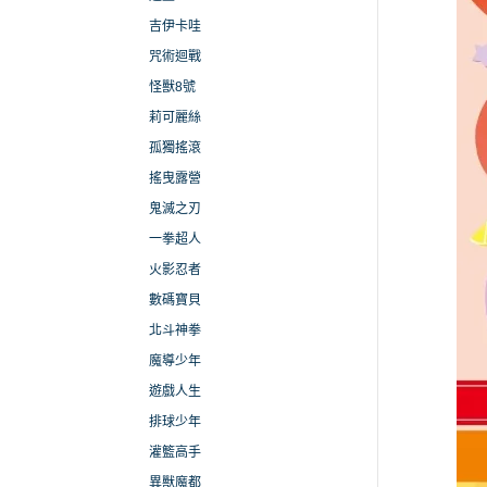
吉伊卡哇
咒術迴戰
怪獸8號
莉可麗絲
孤獨搖滾
搖曳露營
鬼滅之刃
一拳超人
火影忍者
數碼寶貝
北斗神拳
魔導少年
遊戲人生
排球少年
灌籃高手
異獸魔都