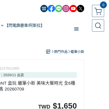
0
【閃電霹靂車/阿斯拉】
【經典機器人】
熱門作品
蠟筆小新
【遙控模型】
玩具類型
121701158S
【預購專區】
：2026/11 出貨
反詐騙指南
-MeNT 盒玩 蠟筆小新 美味大餐時光 全6種
20260709
$
1,650
TWD