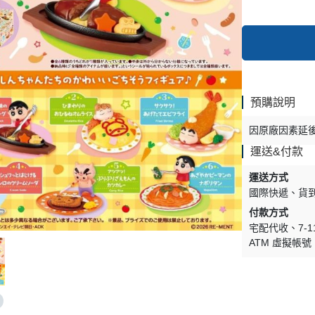
預購說明
因原廠因素延
運送&付款
運送方式
國際快遞
貨
付款方式
宅配代收
7-
ATM 虛擬帳號