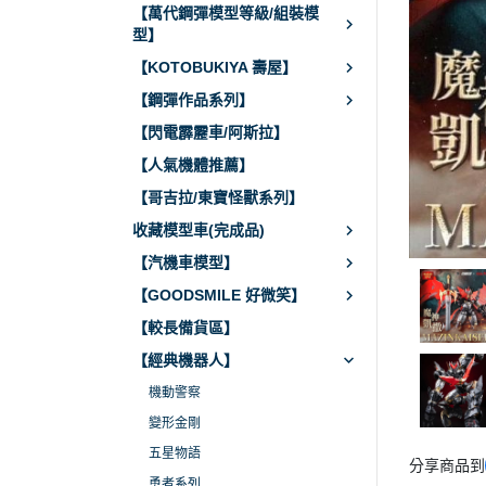
【萬代鋼彈模型等級/組裝模
型】
【KOTOBUKIYA 壽屋】
【鋼彈作品系列】
【閃電霹靂車/阿斯拉】
【人氣機體推薦】
【哥吉拉/東寶怪獸系列】
收藏模型車(完成品)
【汽機車模型】
【GOODSMILE 好微笑】
【較長備貨區】
【經典機器人】
機動警察
變形金剛
五星物語
分享商品到
勇者系列