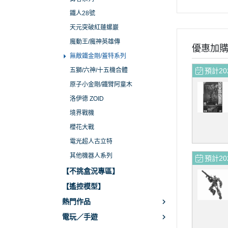
鐵人28號
天元突破紅蓮螺巖
魔動王/魔神英雄傳
優惠加
無敵鐵金剛/蓋特系列
五獅/六神/十五機合體
預計20
原子小金剛/鐵臂阿童木
洛伊德 ZOID
境界戰機
櫻花大戰
電光超人古立特
其他機器人系列
預計20
【不挑盒況專區】
【遙控模型】
熱門作品
電玩／手遊