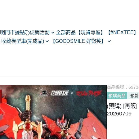
明
門市據點
促銷活動
全部商品
【現貨專區】
【#NEXTEE】
】
收藏模型車(完成品)
【GOODSMILE 好微笑】
NexTee × Metal Slug 3
閃電霹靂車
64模型車預購202505
Figma
KONEKO
do House
MODEROID
ARMS
R
POP UP PARADE
あるある
黏土人/黏土娃
翻轉模玩
商品編號：
6973
Max Factory
預購商品
預計
Legendary系列
CHITOCERIUM
(預購) [再
PIXEL ADVENTURE
20260709
PVC
NEXT系列
HELLO! GOOD SMILE
其他系列
THE合體