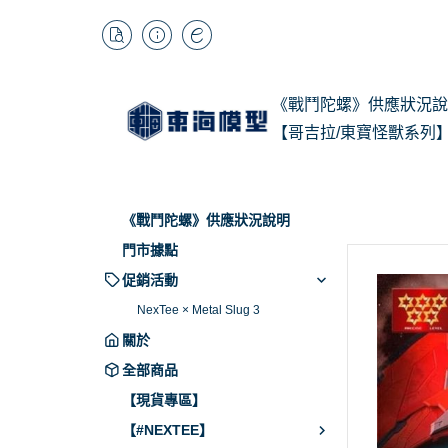
《戰鬥陀螺》供應狀況說
【哥吉拉/東寶怪獸系列
1/
Kai
《戰鬥陀螺》供應狀況說明
BB
門市據點
促銷活動
NexTee × Metal Slug 3
關於
全部商品
【現貨專區】
【#NEXTEE】