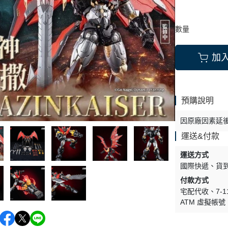
數量
加
預購說明
因原廠因素延
運送&付款
運送方式
國際快遞
貨
付款方式
宅配代收
7-
ATM 虛擬帳號