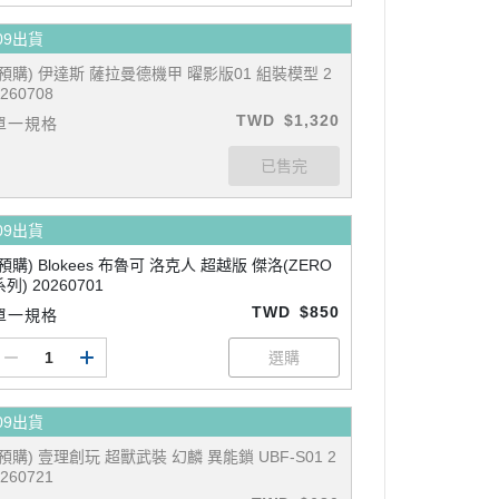
09出貨
(預購) 伊達斯 薩拉曼德機甲 曜影版01 組裝模型 2
260708
TWD
$1,320
單一規格
09出貨
(預購) Blokees 布魯可 洛克人 超越版 傑洛(ZERO
系列) 20260701
TWD
$850
單一規格
09出貨
(預購) 壹理創玩 超獸武裝 幻麟 異能鎖 UBF-S01 2
260721