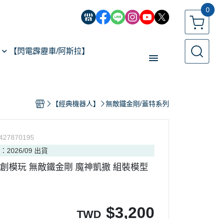
0
【閃電霹靂車/阿斯拉】
【經典機器人】
【經典機器人】
無敵鐵金剛/蓋特系列
【遙控模型】
玩具類型
427870195
【預購專區】
：2026/09 出貨
反詐騙指南
販] 創模玩 無敵鐵金剛 魔神凱撒 組裝模型
$
3,200
TWD