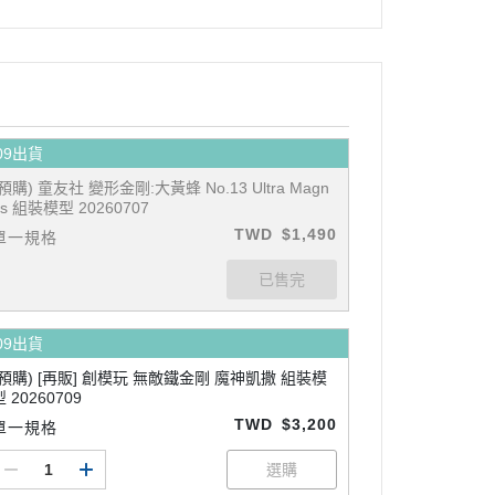
09出貨
(預購) 童友社 變形金剛:大黃蜂 No.13 Ultra Magn
us 組裝模型 20260707
TWD
$1,490
單一規格
09出貨
(預購) [再販] 創模玩 無敵鐵金剛 魔神凱撒 組裝模
型 20260709
TWD
$3,200
單一規格