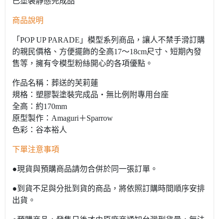
已塗裝靜態完成品
商品說明
「POP UP PARADE」模型系列商品，讓人不禁手滑訂購
的親民價格、方便擺飾的全高17～18cm尺寸、短期內發
售等，擁有令模型粉絲開心的各項優點。
作品名稱：葬送的芙莉蓮
規格：塑膠製塗裝完成品・無比例附專用台座
全高：約170mm
原型製作：Amaguri＋Sparrow
色彩：谷本裕人
下單注意事項
●現貨與預購商品請勿合併於同一張訂單。
●到貨不足與分批到貨的商品，將依照訂購時間順序安排
出貨。