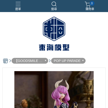
0
選單
搜尋
購物車
#NEXTEE
七龍珠
合金車
閃電霹靂車
電子雞/塔麻可吉/塔麻歌子
【GOODSMILE 好
POP UP PARADE
微笑】