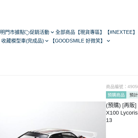
明
門市據點
促銷活動
全部商品
【現貨專區】
【#NEXTEE】
】
收藏模型車(完成品)
【GOODSMILE 好微笑】
NexTee × Metal Slug 3
閃電霹靂車
64模型車預購202505
Figma
KONEKO
do House
MODEROID
ARMS
R
POP UP PARADE
あるある
黏土人/黏土娃
翻轉模玩
商品編號：
4905
Max Factory
預購商品
預計
Legendary系列
CHITOCERIUM
(預購) [再販]
PIXEL ADVENTURE
X100 Lyco
PVC
NEXT系列
13
HELLO! GOOD SMILE
其他系列
THE合體