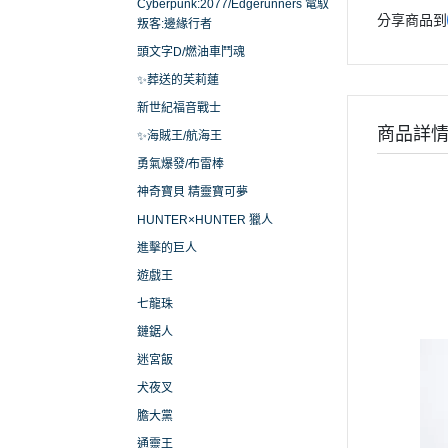
Cyberpunk:2077/Edgerunners 電馭
分享商品到
叛客:邊緣行者
頭文字D/燃油車鬥魂
✨葬送的芙莉蓮
新世紀福音戰士
商品詳
✨海賊王/航海王
勇氣爆發/布雷棒
神奇寶貝 精靈寶可夢
HUNTER×HUNTER 獵人
進擊的巨人
遊戲王
七龍珠
鏈鋸人
迷宮飯
犬夜叉
膽大黨
通靈王