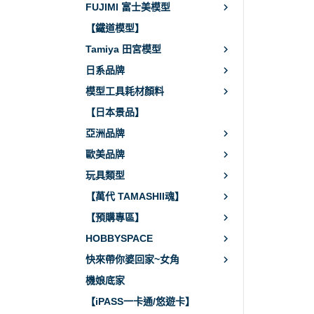
FUJIMI 富士美模型
【鐵道模型】
Tamiya 田宮模型
日系品牌
模型工具耗材顏料
【日本景品】
亞洲品牌
歐美品牌
玩具類型
【萬代 TAMASHII魂】
【預購專區】
HOBBYSPACE
快來帶你婆回家~女角
機娘底家
【iPASS一卡通/悠遊卡】