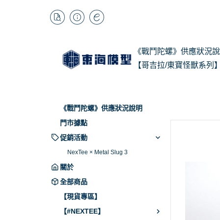
《戰鬥陀螺》供應狀況說
【哥吉拉/東寶怪獸系列
1/
Kai
《戰鬥陀螺》供應狀況說明
BB
門市據點
促銷活動
NexTee × Metal Slug 3
關於
全部商品
【現貨專區】
【#NEXTEE】