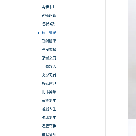
吉伊卡哇
咒術迴戰
怪獸8號
莉可麗絲
孤獨搖滾
搖曳露營
鬼滅之刃
一拳超人
火影忍者
數碼寶貝
北斗神拳
魔導少年
遊戲人生
排球少年
灌籃高手
異獸魔都