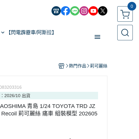
0
【閃電霹靂車/阿斯拉】
【經典機器人】
熱門作品
莉可麗絲
【遙控模型】
玩具類型
083203316
【預購專區】
：2026/10 出貨
反詐騙指南
 AOSHIMA 青島 1/24 TOYOTA TRD JZ
ris Recoil 莉可麗絲 痛車 組裝模型 202605