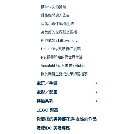
藥師少女的獨語
輝夜姬想讓人告白
角落小夥伴/角落生物
為美好的世界獻上祝福
迷你武裝 / LittleArmory
Hello Kitty/凱蒂貓/三麗鷗
Re:從零開始的異世界生活
Vocaloid / 初音未來 / Vtuber
關於我轉生變成史萊姆這檔事
電玩／手遊
電影／影集
特攝系列
LEGO 樂高
你要找的男神都在這-女性向作品
漫威/DC 美漫專區