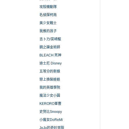
攻殼機動隊
名偵探柯南
美少女戰士
我推的孩子
吉卜力/宮崎駿
鋼之鍊金術師
BLEACH 死神
迪士尼 Disney
五等分的新娘
戀上換裝娃娃
我的英雄學院
魔法少女小圓
KERORO軍曹
史努比Snoopy
小魔女DoReMi
JoJo的奇妙冒險