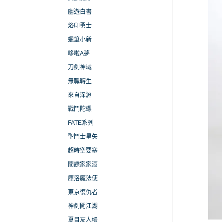
幽遊白書
烙印勇士
蠟筆小新
哆啦A夢
刀劍神域
無職轉生
來自深淵
戰鬥陀螺
FATE系列
聖鬥士星矢
超時空要塞
間諜家家酒
庫洛魔法使
東京復仇者
神劍闖江湖
夏目友人帳