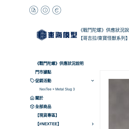
《戰鬥陀螺》供應狀況說
【哥吉拉/東寶怪獸系列
1/
Kai
《戰鬥陀螺》供應狀況說明
BB
門市據點
促銷活動
NexTee × Metal Slug 3
關於
全部商品
【現貨專區】
【#NEXTEE】