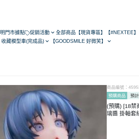
明
門市據點
促銷活動
全部商品
【現貨專區】
【#NEXTEE】
】
收藏模型車(完成品)
【GOODSMILE 好微笑】
NexTee × Metal Slug 3
閃電霹靂車
64模型車預購202505
Figma
KONEKO
do House
MODEROID
ARMS
R
POP UP PARADE
あるある
黏土人/黏土娃
翻轉模玩
商品編號：
4595
Max Factory
預購商品
預計
Legendary系列
CHITOCERIUM
(預購) [18禁
PIXEL ADVENTURE
璃醬 掛軸套組 
PVC
NEXT系列
HELLO! GOOD SMILE
其他系列
THE合體