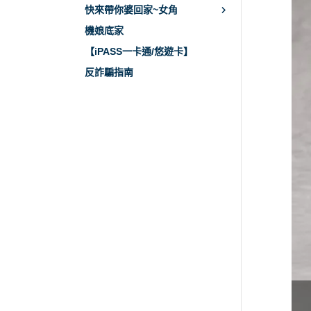
快來帶你婆回家~女角
機娘底家
【iPASS一卡通/悠遊卡】
反詐騙指南