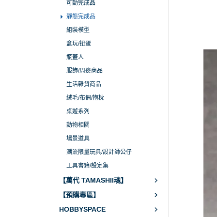
可動完成品
靜態完成品
組裝模型
盒玩/扭蛋
瓶蓋人
服飾/周邊商品
生活雜貨商品
絨毛/布偶/抱枕
桌遊系列
動物相關
場景道具
潮流限量玩具/設計師公仔
工具書籍/設定集
【萬代 TAMASHII魂】
【預購專區】
HOBBYSPACE