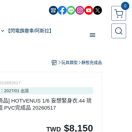
0
【閃電霹靂車/阿斯拉】
【經典機器人】
玩具類型
靜態完成品
【遙控模型】
玩具類型
316892617
【預購專區】
：2027/01 出貨
反詐騙指南
商品] HOTVENUS 1/6 妄想緊身衣.44 琉
PVC完成品 20260517
$
8,150
TWD