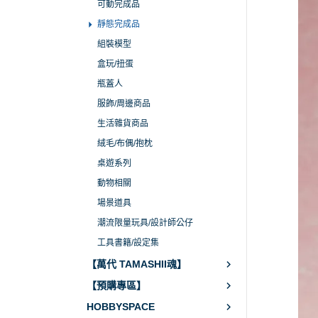
可動完成品
靜態完成品
組裝模型
盒玩/扭蛋
瓶蓋人
服飾/周邊商品
生活雜貨商品
絨毛/布偶/抱枕
桌遊系列
動物相關
場景道具
潮流限量玩具/設計師公仔
工具書籍/設定集
【萬代 TAMASHII魂】
【預購專區】
HOBBYSPACE