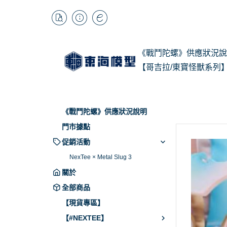
《戰鬥陀螺》供應狀況說
【哥吉拉/東寶怪獸系列
1/
Kai
《戰鬥陀螺》供應狀況說明
BB
門市據點
促銷活動
NexTee × Metal Slug 3
關於
全部商品
【現貨專區】
【#NEXTEE】