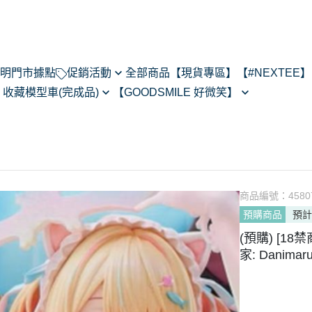
明
門市據點
促銷活動
全部商品
【現貨專區】
【#NEXTEE】
】
收藏模型車(完成品)
【GOODSMILE 好微笑】
NexTee × Metal Slug 3
閃電霹靂車
64模型車預購202505
Figma
KONEKO
do House
MODEROID
ARMS
R
POP UP PARADE
あるある
黏土人/黏土娃
翻轉模玩
商品編號：
4580
Max Factory
預購商品
預計
Legendary系列
CHITOCERIUM
(預購) [18禁商
PIXEL ADVENTURE
家: Danima
PVC
NEXT系列
HELLO! GOOD SMILE
其他系列
THE合體