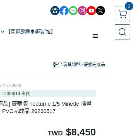
0
【閃電霹靂車/阿斯拉】
【經典機器人】
玩具類型
靜態完成品
【遙控模型】
玩具類型
770170609
【預購專區】
：2026/10 出貨
反詐騙指南
品] 豪華版 nocturne 1/5 Minette 插畫
ru PVC完成品 20260517
$
8,450
TWD