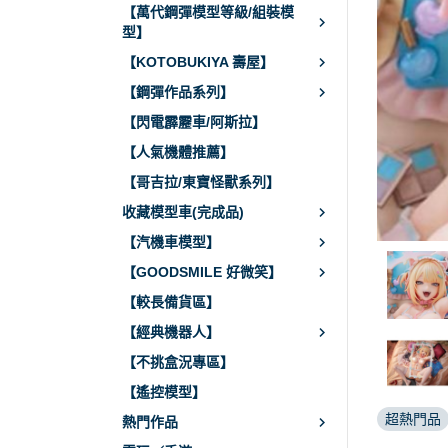
【萬代鋼彈模型等級/組裝模
型】
【KOTOBUKIYA 壽屋】
【鋼彈作品系列】
【閃電霹靂車/阿斯拉】
【人氣機體推薦】
【哥吉拉/東寶怪獸系列】
收藏模型車(完成品)
【汽機車模型】
【GOODSMILE 好微笑】
【較長備貨區】
【經典機器人】
【不挑盒況專區】
【遙控模型】
超熱門品
熱門作品