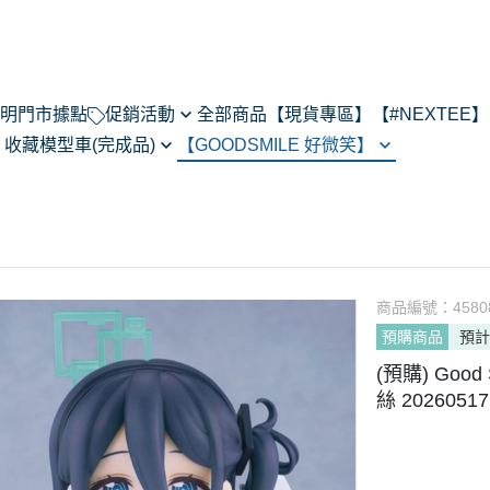
明
門市據點
促銷活動
全部商品
【現貨專區】
【#NEXTEE】
】
收藏模型車(完成品)
【GOODSMILE 好微笑】
NexTee × Metal Slug 3
閃電霹靂車
64模型車預購202505
Figma
KONEKO
do House
MODEROID
ARMS
R
POP UP PARADE
あるある
黏土人/黏土娃
翻轉模玩
商品編號：
4580
Max Factory
預購商品
預計
Legendary系列
CHITOCERIUM
(預購) Goo
PIXEL ADVENTURE
絲 20260517
PVC
NEXT系列
HELLO! GOOD SMILE
其他系列
THE合體