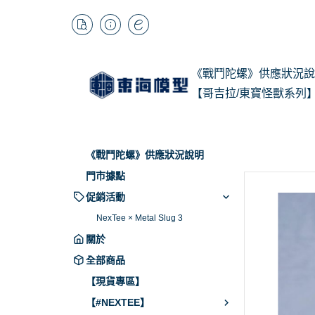
《戰鬥陀螺》供應狀況說
【哥吉拉/東寶怪獸系列
1/
Kai
《戰鬥陀螺》供應狀況說明
BB
門市據點
促銷活動
NexTee × Metal Slug 3
關於
全部商品
【現貨專區】
【#NEXTEE】