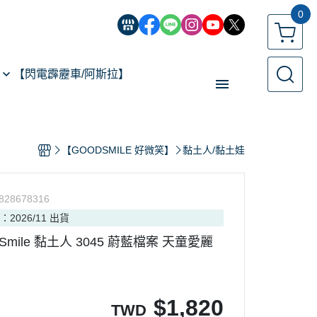
0
【閃電霹靂車/阿斯拉】
【經典機器人】
【GOODSMILE 好微笑】
黏土人/黏土娃
【遙控模型】
玩具類型
828678316
【預購專區】
：2026/11 出貨
反詐騙指南
d Smile 黏土人 3045 蔚藍檔案 天童愛麗
$
1,820
TWD