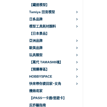
【鐵道模型】
Tamiya 田宮模型
日系品牌
模型工具耗材顏料
【日本景品】
亞洲品牌
歐美品牌
玩具類型
【萬代 TAMASHII魂】
【預購專區】
HOBBYSPACE
快來帶你婆回家~女角
機娘底家
【iPASS一卡通/悠遊卡】
反詐騙指南