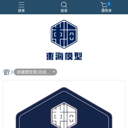
0
選單
搜尋
購物車
#NEXTEE
七龍珠
合金車
閃電霹靂車
電子雞/塔麻可吉/塔麻歌子
收藏模型車(完成
品)