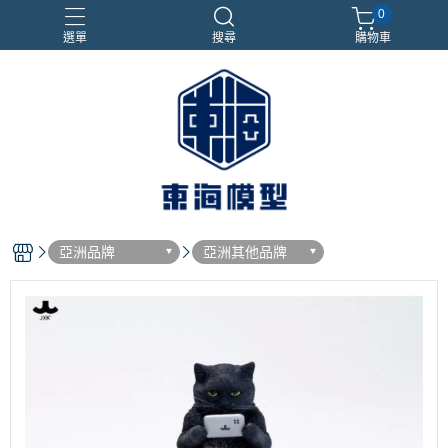
0
選單
搜尋
購物車
#NEXTEE
七龍珠
合金車
閃電霹靂車
電子雞/塔麻可吉/塔麻歌子
亞洲品牌
亞洲其他品牌