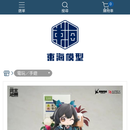
0
選單
搜尋
購物車
#NEXTEE
七龍珠
合金車
閃電霹靂車
電子雞/塔麻可吉/塔麻歌子
電玩／手遊