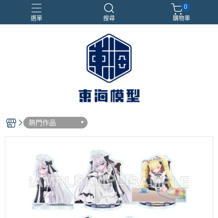
0
選單
搜尋
購物車
#NEXTEE
七龍珠
合金車
閃電霹靂車
電子雞/塔麻可吉/塔麻歌子
熱門作品