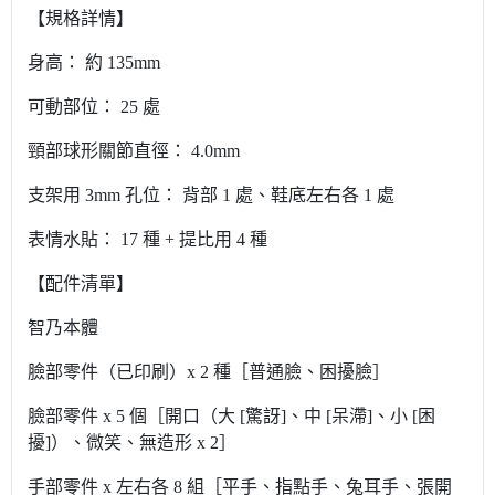
【規格詳情】
身高： 約 135mm
可動部位： 25 處
頸部球形關節直徑： 4.0mm
支架用 3mm 孔位： 背部 1 處、鞋底左右各 1 處
表情水貼： 17 種 + 提比用 4 種
【配件清單】
智乃本體
臉部零件（已印刷）x 2 種［普通臉、困擾臉］
臉部零件 x 5 個［開口（大 [驚訝]、中 [呆滯]、小 [困
擾]）、微笑、無造形 x 2］
手部零件 x 左右各 8 組［平手、指點手、兔耳手、張開