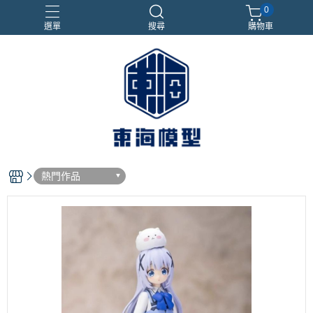
0
選單
搜尋
購物車
#NEXTEE
七龍珠
合金車
閃電霹靂車
電子雞/塔麻可吉/塔麻歌子
熱門作品