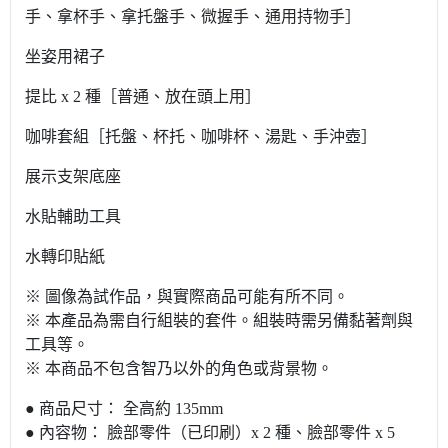
手、拿杯手、拿托盤手、微握手、通用持物手］
坐姿用裙子
提比 x 2 種［普通、放在頭上用］
咖啡套組［托盤、杯托、咖啡杯、湯匙、手沖壺］
展示支架底座
水貼輔助工具
水轉印貼紙
※ 圖像為試作品，與實際商品可能有所不同。
※ 本產品為需自行組裝的套件。組裝時需另備黏著劑與
工具等。
※ 本商品不包含智乃以外的角色或背景物。
● 商品尺寸： 全高約 135mm
● 內容物： 臉部零件（已印刷）x 2 種、臉部零件 x 5