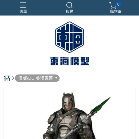
0
選單
搜尋
購物車
#NEXTEE
七龍珠
合金車
閃電霹靂車
電子雞/塔麻可吉/塔麻歌子
漫威/DC 美漫專區