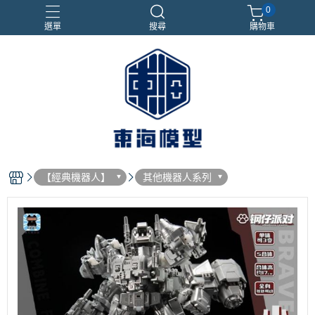
0
選單
搜尋
購物車
#NEXTEE
七龍珠
合金車
閃電霹靂車
電子雞/塔麻可吉/塔麻歌子
【經典機器人】
其他機器人系列