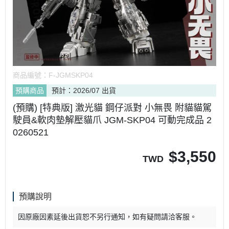
商品編號：
F-JGMSKP04
預購商品
預計：2026/07 出貨
(預購) [特典版] 激光貓 鋼仔派對 小無畏 附貓貓駕
駛員&軟肉墊解壓貓爪 JGM-SKP04 可動完成品 2
0260521
$
3,550
TWD
預購說明
因原廠因素延後出貨恕不另行通知，如有疑問請洽客服。