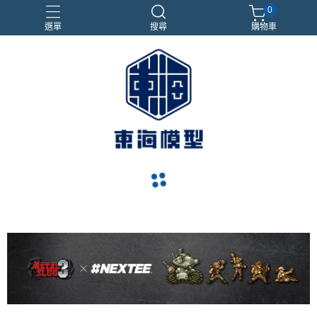
0
選單
搜尋
購物車
#NEXTEE
七龍珠
合金車
閃電霹靂車
電子雞/塔麻可吉/塔麻歌子
navigate_before
navigate_next