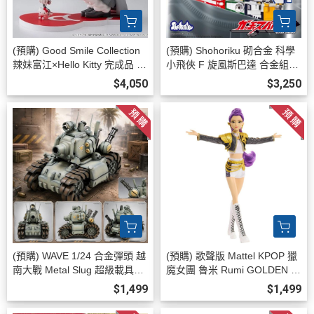
(預購) Good Smile Collection
(預購) Shohoriku 砌合金 科學
辣妹富江×Hello Kitty 完成品 20
小飛俠 F 旋風斯巴達 合金組裝
260908
模型 附有合金/磁石零件 20260
$4,050
$3,250
817
(預購) WAVE 1/24 合金彈頭 越
(預購) 歌聲版 Mattel KPOP 獵
南大戰 Metal Slug 超級載具00
魔女團 魯米 Rumi GOLDEN 打
1型 SV-001/I 組裝模型 202608
歌服 無武器 可動完成品 20260
$1,499
$1,499
20
715