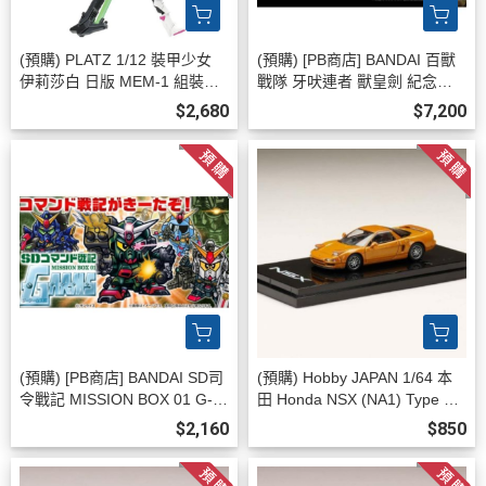
(預購) PLATZ 1/12 裝甲少女
(預購) [PB商店] BANDAI 百獸
伊莉莎白 日版 MEM-1 組裝模
戰隊 牙吠連者 獸皇劍 紀念版 2
型 20260811
0260812
$2,680
$7,200
(預購) [PB商店] BANDAI SD司
(預購) Hobby JAPAN 1/64 本
令戰記 MISSION BOX 01 G-A
田 Honda NSX (NA1) Type S
RMS篇 20260812
ZERO IMORA ORANGE PEA
$2,160
$850
RL HJ648006SP 20260811