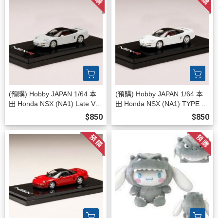
(預購) Hobby JAPAN 1/64 本
(預購) Hobby JAPAN 1/64 本
田 Honda NSX (NA1) Late Ver
田 Honda NSX (NA1) TYPE R
sion 1994 CHAMPIONSHIP W
(NA1) 1992 CHAMPIONSHIP
$850
$850
HITE HJ647006BW 20260811
WHITE HJ647006AW 202608
11