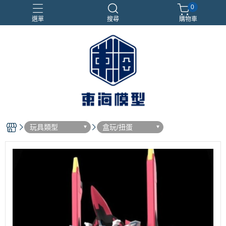
0
選單
搜尋
購物車
#NEXTEE
七龍珠
合金車
閃電霹靂車
電子雞/塔麻可吉/塔麻歌子
玩具類型
盒玩/扭蛋