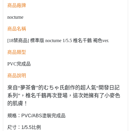
商品廠牌
nocturne
商品名稱
[18禁商品] 標準版 nocturne 1/5.5 椎名千鶴 褐色ver.
商品類型
PVC完成品
商品說明
來自“夢茶會”的むちゃ氏創作的超人氣“開發日記
系列”，椎名千鶴再次登場，這次她擁有了小麥色
的肌膚！
規格：PVC/ABS塗裝完成品
尺寸：1/5.5比例