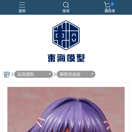
0
選單
搜尋
購物車
#NEXTEE
七龍珠
合金車
閃電霹靂車
電子雞/塔麻可吉/塔麻歌子
玩具類型
靜態完成品