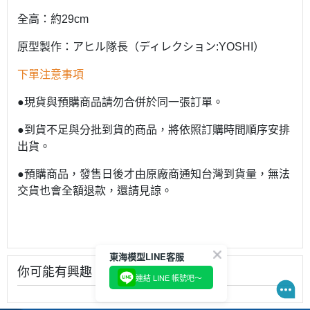
全高：約29cm
原型製作：アヒル隊長（ディレクション:YOSHI）
下單注意事項
●現貨與預購商品請勿合併於同一張訂單。
●到貨不足與分批到貨的商品，將依照訂購時間順序安排
出貨。
●預購商品，發售日後才由原廠商通知台灣到貨量，無法
交貨也會全額退款，還請見諒。
東海模型LINE客服
你可能有興趣
連結 LINE 帳號吧～