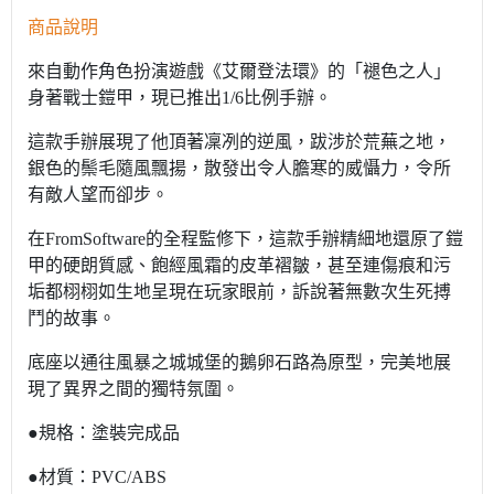
商品說明
來自動作角色扮演遊戲《艾爾登法環》的「褪色之人」
身著戰士鎧甲，現已推出1/6比例手辦。
這款手辦展現了他頂著凜冽的逆風，跋涉於荒蕪之地，
銀色的鬃毛隨風飄揚，散發出令人膽寒的威懾力，令所
有敵人望而卻步。
在FromSoftware的全程監修下，這款手辦精細地還原了鎧
甲的硬朗質感、飽經風霜的皮革褶皺，甚至連傷痕和污
垢都栩栩如生地呈現在玩家眼前，訴說著無數次生死搏
鬥的故事。
底座以通往風暴之城城堡的鵝卵石路為原型，完美地展
現了異界之間的獨特氛圍。
●規格：塗裝完成品
●材質：PVC/ABS