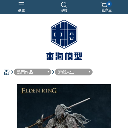
0
選單
搜尋
購物車
#NEXTEE
七龍珠
合金車
閃電霹靂車
電子雞/塔麻可吉/塔麻歌子
熱門作品
遊戲人生