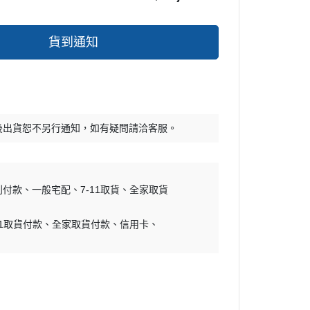
貨到通知
後出貨恕不另行通知，如有疑問請洽客服。
到付款
一般宅配
7-11取貨
全家取貨
11取貨付款
全家取貨付款
信用卡