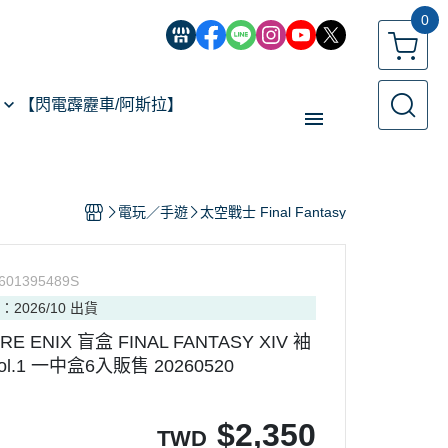
0
【閃電霹靂車/阿斯拉】
【經典機器人】
電玩／手遊
太空戰士 Final Fantasy
【遙控模型】
玩具類型
601395489S
【預購專區】
：2026/10 出貨
反詐騙指南
RE ENIX 盲盒 FINAL FANTASY XIV 袖
.1 一中盒6入販售 20260520
$
2,350
TWD