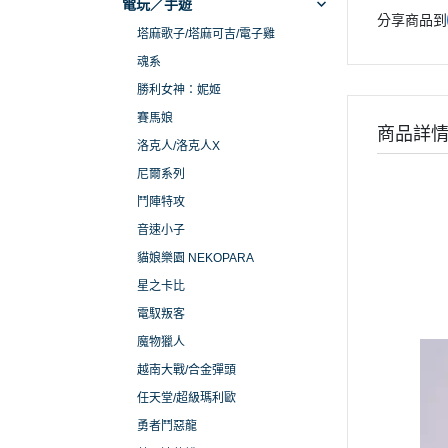
電玩／手遊
分享商品到
塔麻歌子/塔麻可吉/電子雞
魂系
勝利女神：妮姬
賽馬娘
商品詳
洛克人/洛克人X
尼爾系列
鬥陣特攻
音速小子
貓娘樂園 NEKOPARA
星之卡比
電馭叛客
魔物獵人
越南大戰/合金彈頭
任天堂/超級瑪利歐
勇者鬥惡龍