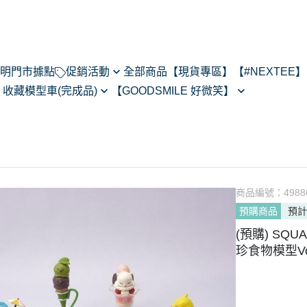
明
門市據點
促銷活動
全部商品
【現貨專區】
【#NEXTEE】
】
收藏模型車(完成品)
【GOODSMILE 好微笑】
NexTee × Metal Slug 3
閃電霹靂車
64模型車預購202505
Figma
KONEKO
do House
MODEROID
ARMS
R
POP UP PARADE
あるある
黏土人/黏土娃
翻轉模玩
商品編號：
4988
Max Factory
預購商品
預計
Legendary系列
CHITOCERIUM
(預購) SQUA
PIXEL ADVENTURE
珍食物模型Vol
PVC
NEXT系列
HELLO! GOOD SMILE
其他系列
THE合體