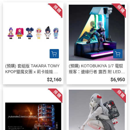
(預購) 套組版 TAKARA TOMY
(預購) KOTOBUKIYA 1/7 電馭
KPOP獵魔女團 x 莉卡娃娃 可
叛客：邊緣行者 露西 附 LED展
愛聯名盲盒 全6種 一中盒6入販
示台 不可動完成品 20260813
$2,160
$6,950
售 20260818