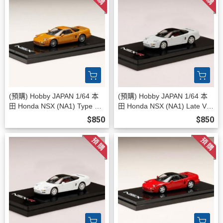
(預購) Hobby JAPAN 1/64 本
(預購) Hobby JAPAN 1/64 本
田 Honda NSX (NA1) Type S
田 Honda NSX (NA1) Late Ver
ZERO IMORA ORANGE PEA
sion 1994 CHAMPIONSHIP W
$850
$850
RL HJ648006SP 20260811
HITE HJ647006BW 20260811