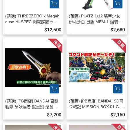
(預購) THREEZERO x Megah
(預購) PLATZ 1/12 裝甲少女
ouse HI-SPEC 閃電霹靂車 阿
伊莉莎白 日版 MEM-1 組裝模
斯拉 G.S.X 黑色限定 35周年紀
型 20260811
$12,500
$2,680
念 可動完成品 20260813
(預購) [PB商店] BANDAI 百獸
(預購) [PB商店] BANDAI SD司
戰隊 牙吠連者 獸皇劍 紀念版 2
令戰記 MISSION BOX 01 G-A
0260812
RMS篇 20260812
$7,200
$2,160