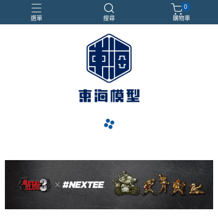
0
選單
搜尋
購物車
#NEXTEE
七龍珠
合金車
閃電霹靂車
電子雞/塔麻可吉/塔麻歌子
navigate_before
navigate_next