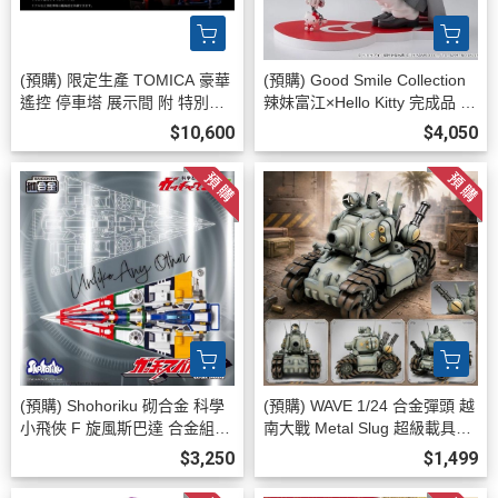
(預購) 限定生產 TOMICA 豪華
(預購) Good Smile Collection
遙控 停車塔 展示間 附 特別色
辣妹富江×Hello Kitty 完成品 20
Nissan GTR R35 Nismo 2026
260908
$10,600
$4,050
0806
(預購) Shohoriku 砌合金 科學
(預購) WAVE 1/24 合金彈頭 越
小飛俠 F 旋風斯巴達 合金組裝
南大戰 Metal Slug 超級載具00
模型 附有合金/磁石零件 20260
1型 SV-001/I 組裝模型 202608
$3,250
$1,499
817
20