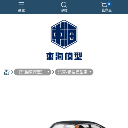
0
選單
搜尋
購物車
#NEXTEE
七龍珠
合金車
閃電霹靂車
電子雞/塔麻可吉/塔麻歌子
【汽機車模型】
汽車-組裝模型車