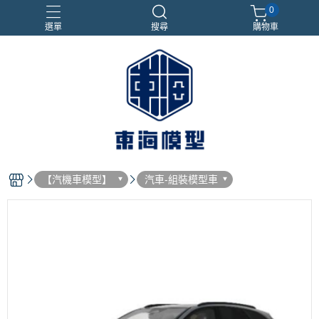
0
選單
搜尋
購物車
#NEXTEE
七龍珠
合金車
閃電霹靂車
電子雞/塔麻可吉/塔麻歌子
【汽機車模型】
汽車-組裝模型車