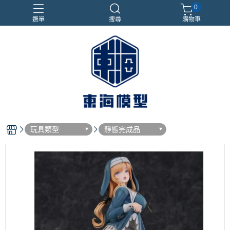
0
選單
搜尋
購物車
#NEXTEE
七龍珠
合金車
閃電霹靂車
電子雞/塔麻可吉/塔麻歌子
玩具類型
靜態完成品