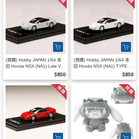
(預購) Hobby JAPAN 1/64 本
(預購) Hobby JAPAN 1/64 本
田 Honda NSX (NA1) Late Ver
田 Honda NSX (NA1) TYPE R
sion 1994 CHAMPIONSHIP W
(NA1) 1992 CHAMPIONSHIP
$850
$850
HITE HJ647006BW 20260811
WHITE HJ647006AW 202608
11