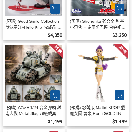
(預購) Good Smile Collection
(預購) Shohoriku 砌合金 科學
辣妹富江×Hello Kitty 完成品 20
小飛俠 F 旋風斯巴達 合金組裝
260908
模型 附有合金/磁石零件 20260
$4,050
$3,250
817
(預購) WAVE 1/24 合金彈頭 越
(預購) 歌聲版 Mattel KPOP 獵
南大戰 Metal Slug 超級載具00
魔女團 魯米 Rumi GOLDEN 打
1型 SV-001/I 組裝模型 202608
歌服 無武器 可動完成品 20260
$1,499
$1,499
20
715