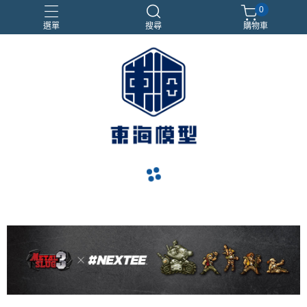
0
選單
搜尋
購物車
#NEXTEE
七龍珠
合金車
閃電霹靂車
電子雞/塔麻可吉/塔麻歌子
navigate_before
navigate_next