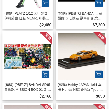
(預購) PLATZ 1/12 裝甲少女
(預購) [PB商店] BANDAI 百獸
伊莉莎白 日版 MEM-1 組裝模
戰隊 牙吠連者 獸皇劍 紀念版 2
型 20260811
0260812
$2,680
$7,200
(預購) [PB商店] BANDAI SD司
(預購) Hobby JAPAN 1/64 本
令戰記 MISSION BOX 01 G-A
田 Honda NSX (NA1) Type S
RMS篇 20260812
ZERO IMORA ORANGE PEA
$2,160
$850
RL HJ648006SP 20260811