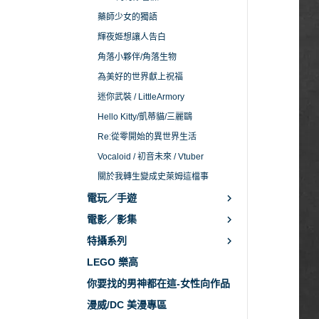
藥師少女的獨語
輝夜姬想讓人告白
角落小夥伴/角落生物
為美好的世界獻上祝福
迷你武裝 / LittleArmory
Hello Kitty/凱蒂貓/三麗鷗
Re:從零開始的異世界生活
Vocaloid / 初音未來 / Vtuber
關於我轉生變成史萊姆這檔事
電玩／手遊
電影／影集
特攝系列
LEGO 樂高
你要找的男神都在這-女性向作品
漫威/DC 美漫專區