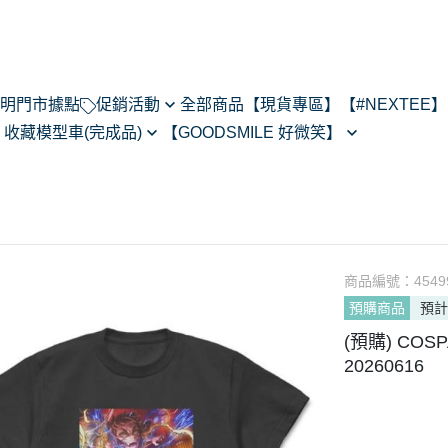
明
門市據點
促銷活動
全部商品
【現貨專區】
【#NEXTEE】
】
收藏模型車(完成品)
【GOODSMILE 好微笑】
NexTee × Metal Slug 3
閃電霹靂車
64模型車預購202505
Figma
KONEKO
do House
MODEROID
ARMS
R
POP UP PARADE
あるある
黏土人/黏土娃
翻轉模玩
商品編號：
4549
Max Factory
預購商品
預計
Legendary系列
CHITOCERIUM
(預購) CO
PIXEL ADVENTURE
20260616
PVC
NEXT系列
HELLO! GOOD SMILE
其他系列
THE合體