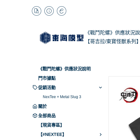
《戰鬥陀螺》供應狀況說
【哥吉拉/東寶怪獸系列
1/
Kai
《戰鬥陀螺》供應狀況說明
BB
門市據點
促銷活動
NexTee × Metal Slug 3
關於
全部商品
【現貨專區】
【#NEXTEE】