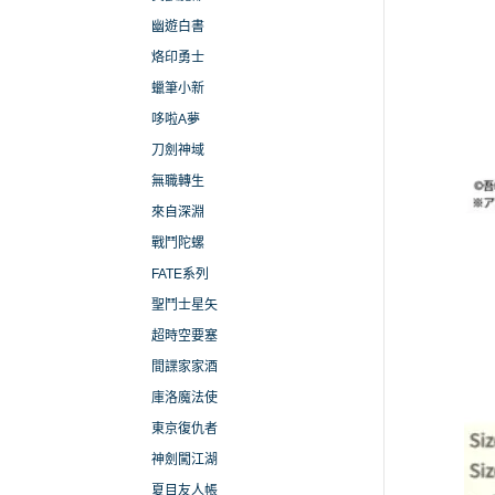
幽遊白書
烙印勇士
蠟筆小新
哆啦A夢
刀劍神域
無職轉生
來自深淵
戰鬥陀螺
FATE系列
聖鬥士星矢
超時空要塞
間諜家家酒
庫洛魔法使
東京復仇者
神劍闖江湖
夏目友人帳