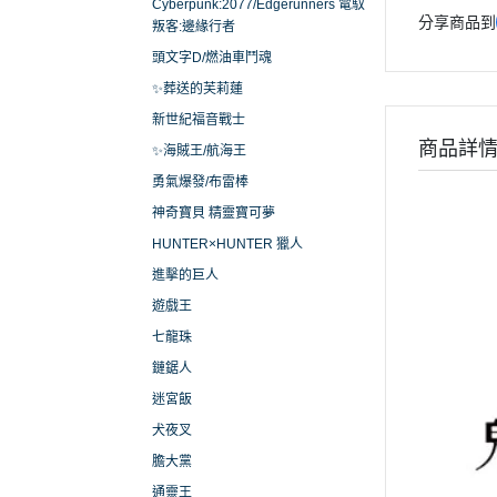
Cyberpunk:2077/Edgerunners 電馭
分享商品到
叛客:邊緣行者
頭文字D/燃油車鬥魂
✨葬送的芙莉蓮
新世紀福音戰士
商品詳
✨海賊王/航海王
勇氣爆發/布雷棒
神奇寶貝 精靈寶可夢
HUNTER×HUNTER 獵人
進擊的巨人
遊戲王
七龍珠
鏈鋸人
迷宮飯
犬夜叉
膽大黨
通靈王