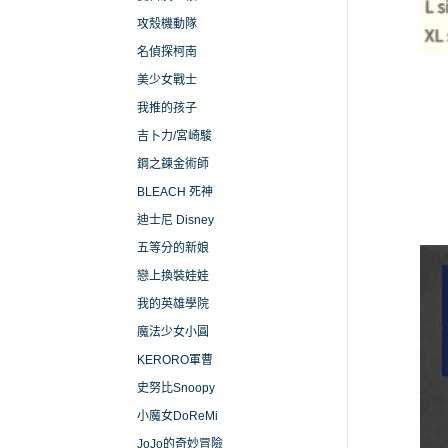
攻殼機動隊
名偵探柯南
美少女戰士
我推的孩子
吉卜力/宮崎駿
鋼之鍊金術師
BLEACH 死神
迪士尼 Disney
五等分的新娘
戀上換裝娃娃
我的英雄學院
魔法少女小圓
KERORO軍曹
史努比Snoopy
小魔女DoReMi
JoJo的奇妙冒險