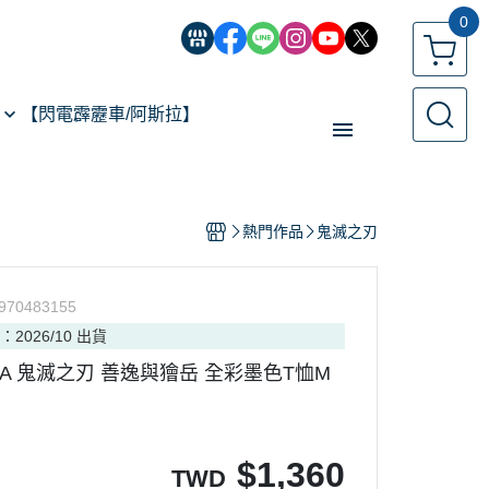
0
【閃電霹靂車/阿斯拉】
【經典機器人】
熱門作品
鬼滅之刃
【遙控模型】
玩具類型
970483155
【預購專區】
：2026/10 出貨
反詐騙指南
SPA 鬼滅之刃 善逸與獪岳 全彩墨色T恤M
$
1,360
TWD