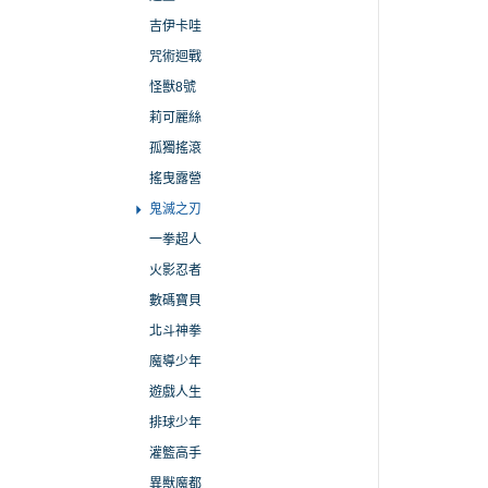
吉伊卡哇
咒術迴戰
怪獸8號
莉可麗絲
孤獨搖滾
搖曳露營
鬼滅之刃
一拳超人
火影忍者
數碼寶貝
北斗神拳
魔導少年
遊戲人生
排球少年
灌籃高手
異獸魔都