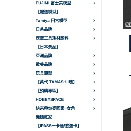
FUJIMI 富士美模型
【鐵道模型】
Tamiya 田宮模型
日系品牌
模型工具耗材顏料
【日本景品】
亞洲品牌
歐美品牌
玩具類型
【萬代 TAMASHII魂】
【預購專區】
HOBBYSPACE
快來帶你婆回家~女角
機娘底家
【iPASS一卡通/悠遊卡】