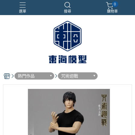
0
選單
搜尋
購物車
#NEXTEE
七龍珠
合金車
閃電霹靂車
電子雞/塔麻可吉/塔麻歌子
熱門作品
咒術迴戰