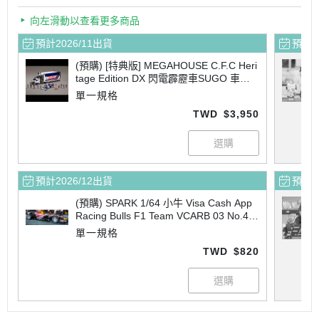
向左滑動以查看更多商品
預計2026/11出貨
預計2
(預購) [特典版] MEGAHOUSE C.F.C Heri
tage Edition DX 閃電霹靂車SUGO 車隊
運輸維修車 10V5000 -L.E套組 20260413
單一規格
TWD
$3,950
預計2026/12出貨
預計2
(預購) SPARK 1/64 小牛 Visa Cash App
Racing Bulls F1 Team VCARB 03 No.41
日本GP 2026 Arvid Lindblad 64S127 20
單一規格
260628
TWD
$820