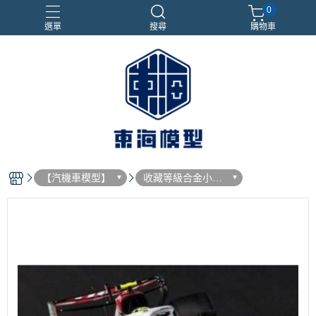
0
選單
搜尋
購物車
#NEXTEE
七龍珠
合金車
閃電霹靂車
電子雞/塔麻可吉/塔麻歌子
【汽機車模型】
收藏等級合金小汽
車