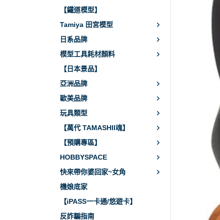
【鐵道模型】
Tamiya 田宮模型
日系品牌
模型工具耗材顏料
【日本景品】
亞洲品牌
歐美品牌
玩具類型
【萬代 TAMASHII魂】
【預購專區】
HOBBYSPACE
快來帶你婆回家~女角
機娘底家
【iPASS一卡通/悠遊卡】
反詐騙指南