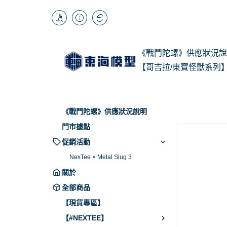
《戰鬥陀螺》供應狀況說
【哥吉拉/東寶怪獸系列
1/
Kai
《戰鬥陀螺》供應狀況說明
BB
門市據點
促銷活動
NexTee × Metal Slug 3
關於
全部商品
【現貨專區】
【#NEXTEE】