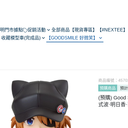
明
門市據點
促銷活動
全部商品
【現貨專區】
【#NEXTEE】
】
收藏模型車(完成品)
【GOODSMILE 好微笑】
NexTee × Metal Slug 3
閃電霹靂車
64模型車預購202505
Figma
KONEKO
do House
MODEROID
ARMS
R
POP UP PARADE
あるある
黏土人/黏土娃
翻轉模玩
商品編號：
4570
Max Factory
預購商品
預計
Legendary系列
CHITOCERIUM
(預購) Goo
PIXEL ADVENTURE
式波·明日香·蘭
PVC
NEXT系列
HELLO! GOOD SMILE
其他系列
THE合體