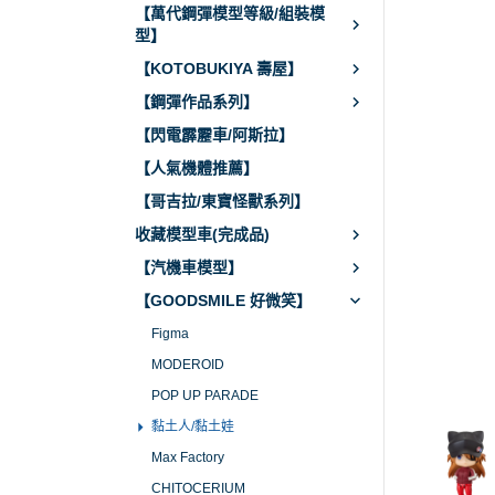
【萬代鋼彈模型等級/組裝模
型】
【KOTOBUKIYA 壽屋】
【鋼彈作品系列】
【閃電霹靂車/阿斯拉】
【人氣機體推薦】
【哥吉拉/東寶怪獸系列】
收藏模型車(完成品)
【汽機車模型】
【GOODSMILE 好微笑】
Figma
MODEROID
POP UP PARADE
黏土人/黏土娃
Max Factory
CHITOCERIUM