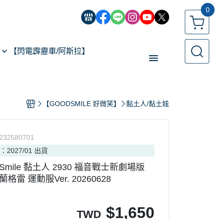
0
【閃電霹靂車/阿斯拉】
【經典機器人】
【GOODSMILE 好微笑】
黏土人/黏土娃
【遙控模型】
玩具類型
232580701
【預購專區】
：2027/01 出貨
反詐騙指南
d Smile 黏土人 2930 福音戰士新劇場版
格雷 運動服Ver. 20260628
$
1,650
TWD