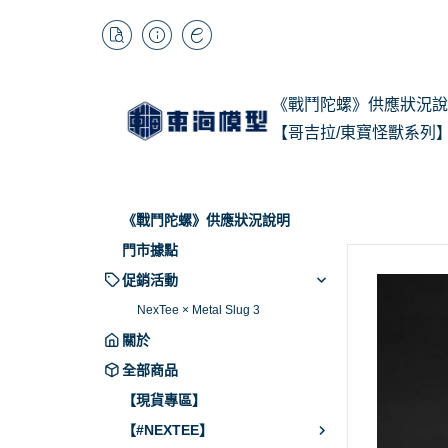
《戰鬥陀螺》供應狀況說
【哥吉拉/東寶怪獸系列
1/
Kai
《戰鬥陀螺》供應狀況說明
BB
門市據點
促銷活動
NexTee × Metal Slug 3
關於
全部商品
【現貨專區】
【#NEXTEE】