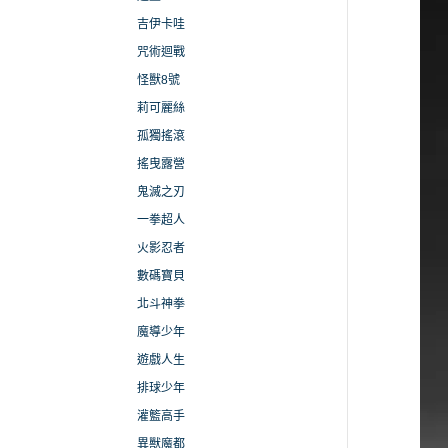
吉伊卡哇
咒術迴戰
怪獸8號
莉可麗絲
孤獨搖滾
搖曳露營
鬼滅之刃
一拳超人
火影忍者
數碼寶貝
北斗神拳
魔導少年
遊戲人生
排球少年
灌籃高手
異獸魔都