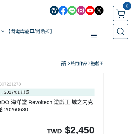
0
【閃電霹靂車/阿斯拉】
【經典機器人】
熱門作品
遊戲王
【遙控模型】
玩具類型
807221278
【預購專區】
：2027/01 出貨
反詐騙指南
YODO 海洋堂 Revoltech 遊戲王 城之内克
20260630
$
2,450
TWD