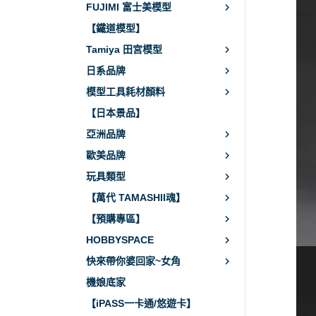
FUJIMI 富士美模型
【鐵道模型】
Tamiya 田宮模型
日系品牌
模型工具耗材顏料
【日本景品】
亞洲品牌
歐美品牌
玩具類型
【萬代 TAMASHII魂】
【預購專區】
HOBBYSPACE
快來帶你婆回家~女角
機娘底家
【iPASS一卡通/悠遊卡】