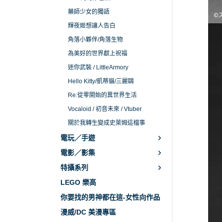
藥師少女的獨語
輝夜姬想讓人告白
角落小夥伴/角落生物
為美好的世界獻上祝福
迷你武裝 / LittleArmory
Hello Kitty/凱蒂貓/三麗鷗
Re:從零開始的異世界生活
Vocaloid / 初音未來 / Vtuber
關於我轉生變成史萊姆這檔事
電玩／手遊
電影／影集
特攝系列
LEGO 樂高
你要找的男神都在這-女性向作品
漫威/DC 美漫專區