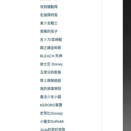
攻殼機動隊
名偵探柯南
美少女戰士
我推的孩子
吉卜力/宮崎駿
鋼之鍊金術師
BLEACH 死神
迪士尼 Disney
五等分的新娘
戀上換裝娃娃
我的英雄學院
魔法少女小圓
KERORO軍曹
史努比Snoopy
小魔女DoReMi
JoJo的奇妙冒險