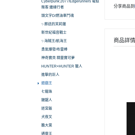
Cyberpunk:2077/Edgerunners 電馭
分享商品到
叛客:邊緣行者
頭文字D/燃油車鬥魂
✨葬送的芙莉蓮
新世紀福音戰士
商品詳
✨海賊王/航海王
勇氣爆發/布雷棒
神奇寶貝 精靈寶可夢
HUNTER×HUNTER 獵人
進擊的巨人
遊戲王
七龍珠
鏈鋸人
迷宮飯
犬夜叉
膽大黨
通靈王