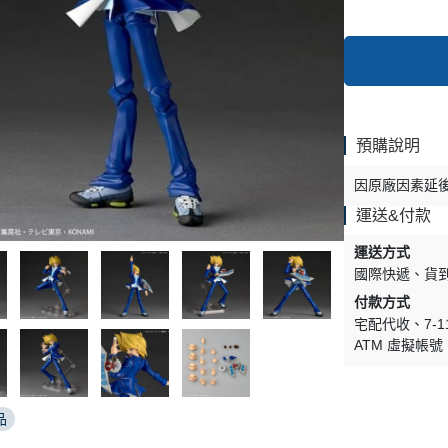
預購說明
因原廠因素延
運送&付款
運送方式
國際快遞
貨
付款方式
宅配代收
7-
ATM 虛擬帳號
品