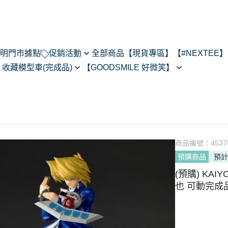
明
門市據點
促銷活動
全部商品
【現貨專區】
【#NEXTEE】
】
收藏模型車(完成品)
【GOODSMILE 好微笑】
NexTee × Metal Slug 3
閃電霹靂車
64模型車預購202505
Figma
KONEKO
do House
MODEROID
ARMS
R
POP UP PARADE
あるある
黏土人/黏土娃
翻轉模玩
商品編號：
4537
Max Factory
預購商品
預計
Legendary系列
CHITOCERIUM
(預購) KAI
PIXEL ADVENTURE
也 可動完成品 
PVC
NEXT系列
HELLO! GOOD SMILE
其他系列
THE合體