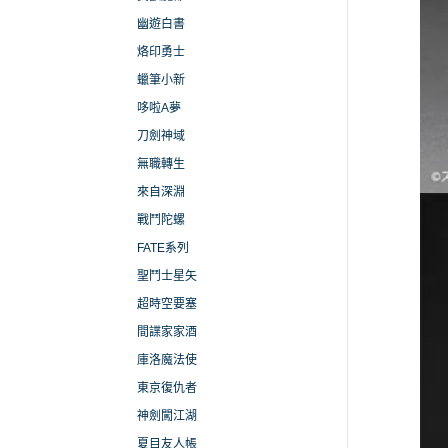
幽遊白書
烙印勇士
蠟筆小新
哆啦A夢
刀劍神域
無職轉生
來自深淵
戰鬥陀螺
FATE系列
聖鬥士星矢
超時空要塞
間諜家家酒
庫洛魔法使
東京復仇者
神劍闖江湖
夏目友人帳