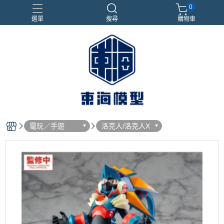
0
選單
搜尋
購物車
#NEXTEE
七龍珠
合金車
閃電霹靂車
電子雞/塔麻可吉/塔麻歌子
電玩／手遊
洛克人/洛克人X