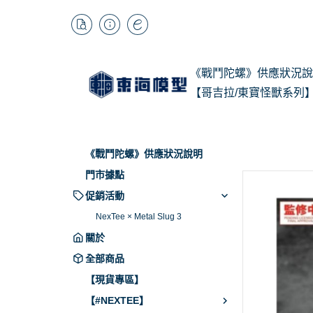
《戰鬥陀螺》供應狀況說
【哥吉拉/東寶怪獸系列
1/
Kai
《戰鬥陀螺》供應狀況說明
BB
門市據點
促銷活動
NexTee × Metal Slug 3
關於
全部商品
【現貨專區】
【#NEXTEE】