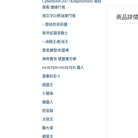
Cyberpunk:2077/Edgerunners 電馭
叛客:邊緣行者
頭文字D/燃油車鬥魂
商品詳
✨葬送的芙莉蓮
新世紀福音戰士
✨海賊王/航海王
勇氣爆發/布雷棒
神奇寶貝 精靈寶可夢
HUNTER×HUNTER 獵人
進擊的巨人
遊戲王
七龍珠
鏈鋸人
迷宮飯
犬夜叉
膽大黨
通靈王