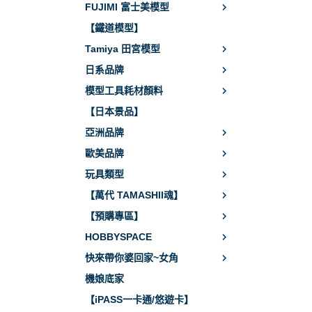
FUJIMI 富士美模型
【鐵道模型】
Tamiya 田宮模型
日系品牌
模型工具耗材顏料
【日本景品】
亞洲品牌
歐美品牌
玩具類型
【萬代 TAMASHII魂】
【預購專區】
HOBBYSPACE
快來帶你婆回家~女角
機娘底家
【iPASS一卡通/悠遊卡】