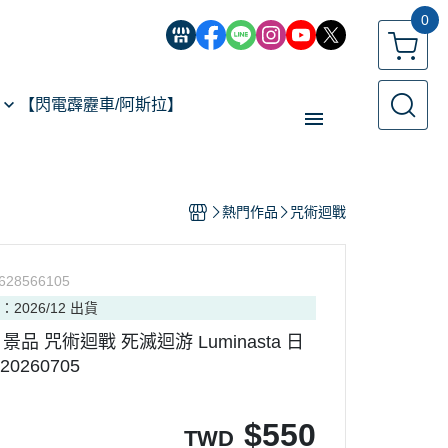
0
【閃電霹靂車/阿斯拉】
【經典機器人】
熱門作品
咒術迴戰
【遙控模型】
玩具類型
628566105
【預購專區】
：2026/12 出貨
反詐騙指南
A 景品 咒術迴戰 死滅迴游 Luminasta 日
20260705
$
550
TWD