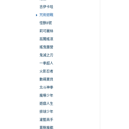
吉伊卡哇
咒術迴戰
怪獸8號
莉可麗絲
孤獨搖滾
搖曳露營
鬼滅之刃
一拳超人
火影忍者
數碼寶貝
北斗神拳
魔導少年
遊戲人生
排球少年
灌籃高手
異獸魔都