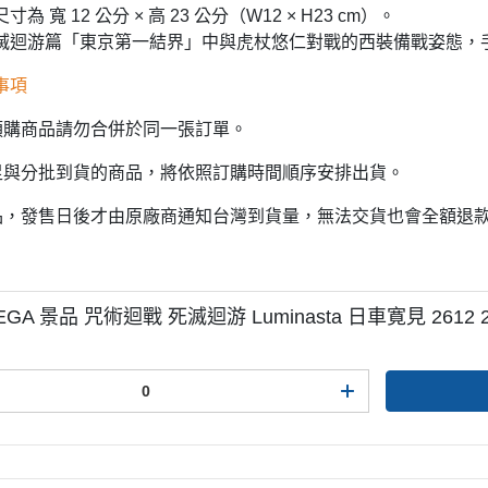
為 寬 12 公分 × 高 23 公分（W12 × H23 cm）。
滅迴游篇「東京第一結界」中與虎杖悠仁對戰的西裝備戰姿態，
事項
預購商品請勿合併於同一張訂單。
足與分批到貨的商品，將依照訂購時間順序安排出貨。
品，發售日後才由原廠商通知台灣到貨量，無法交貨也會全額退
EGA 景品 咒術迴戰 死滅迴游 Luminasta 日車寛見 2612 2