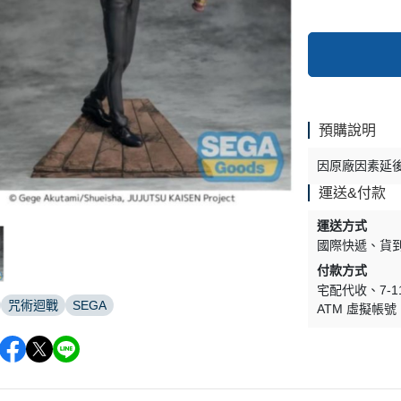
預購說明
因原廠因素延
運送&付款
運送方式
國際快遞
貨
付款方式
宅配代收
7-
咒術迴戰
SEGA
ATM 虛擬帳號