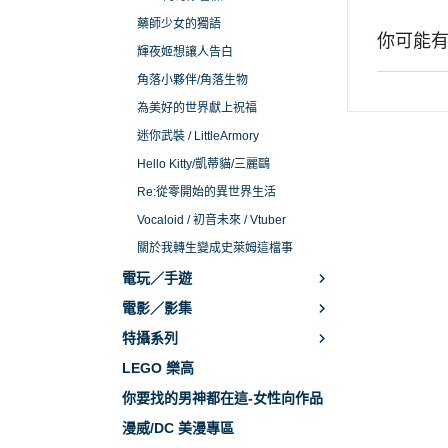
藥師少女的獨語
你可能
輝夜姬想讓人告白
角落小夥伴/角落生物
為美好的世界獻上祝福
迷你武裝 / LittleArmory
Hello Kitty/凱蒂貓/三麗鷗
Re:從零開始的異世界生活
Vocaloid / 初音未來 / Vtuber
關於我轉生變成史萊姆這檔事
電玩／手遊
電影／影集
特攝系列
LEGO 樂高
你要找的男神都在這-女性向作品
漫威/DC 美漫專區