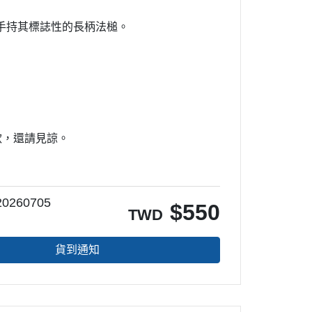
手持其標誌性的長柄法槌。
款，還請見諒。
0260705
$
550
TWD
貨到通知