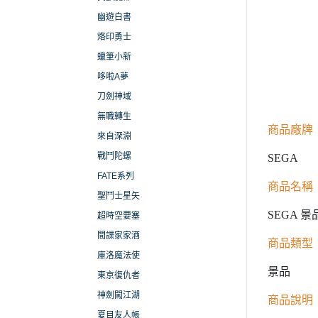
幽遊白書
烙印勇士
蠟筆小新
哆啦A夢
刀劍神域
無職轉生
商品廠牌
來自深淵
戰鬥陀螺
SEGA
FATE系列
商品名稱
聖鬥士星矢
SEGA 景
超時空要塞
間諜家家酒
商品類型
庫洛魔法使
景品
東京復仇者
神劍闖江湖
商品說明
夏目友人帳