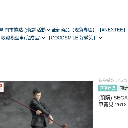
明
門市據點
促銷活動
全部商品
【現貨專區】
【#NEXTEE】
】
收藏模型車(完成品)
【GOODSMILE 好微笑】
NexTee × Metal Slug 3
閃電霹靂車
64模型車預購202505
Figma
KONEKO
do House
MODEROID
ARMS
R
POP UP PARADE
あるある
黏土人/黏土娃
翻轉模玩
商品編號：
4573
Max Factory
預購商品
預計
Legendary系列
CHITOCERIUM
(預購) SEG
PIXEL ADVENTURE
車寛見 2612 
PVC
NEXT系列
HELLO! GOOD SMILE
其他系列
THE合體