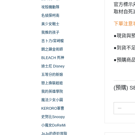
官方標示尺寸
攻殼機動隊
取材自死
名偵探柯南
下單注意
美少女戰士
我推的孩子
●現貨與
吉卜力/宮崎駿
●到貨不
鋼之鍊金術師
BLEACH 死神
●預購商
迪士尼 Disney
五等分的新娘
戀上換裝娃娃
(預購) S
我的英雄學院
魔法少女小圓
KERORO軍曹
史努比Snoopy
小魔女DoReMi
JoJo的奇妙冒險