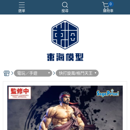
0
選單
搜尋
購物車
#NEXTEE
七龍珠
合金車
閃電霹靂車
電子雞/塔麻可吉/塔麻歌子
電玩／手遊
快打旋風/格鬥天王